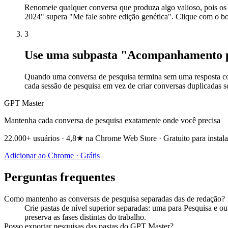
Renomeie qualquer conversa que produza algo valioso, pois os
2024" supera "Me fale sobre edição genética". Clique com o bot
3
Use uma subpasta "Acompanhamento p
Quando uma conversa de pesquisa termina sem uma resposta co
cada sessão de pesquisa em vez de criar conversas duplicadas 
GPT Master
Mantenha cada conversa de pesquisa exatamente onde você precisa
22.000+ usuários · 4,8★ na Chrome Web Store · Gratuito para instala
Adicionar ao Chrome · Grátis
Perguntas frequentes
Como mantenho as conversas de pesquisa separadas das de redação?
Crie pastas de nível superior separadas: uma para Pesquisa e o
preserva as fases distintas do trabalho.
Posso exportar pesquisas das pastas do GPT Master?