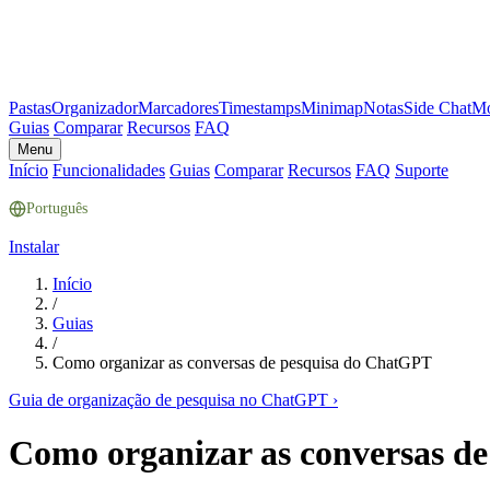
Pastas
Organizador
Marcadores
Timestamps
Minimap
Notas
Side Chat
Mo
Guias
Comparar
Recursos
FAQ
Menu
Início
Funcionalidades
Guias
Comparar
Recursos
FAQ
Suporte
Português
Instalar
Início
/
Guias
/
Como organizar as conversas de pesquisa do ChatGPT
Guia de organização de pesquisa no ChatGPT
›
Como organizar as conversas d