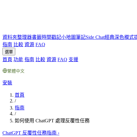
資料夾
整理器
書籤
時間戳記
小地圖
筆記
Side Chat
經典深色模式
指南
比較
資源
FAQ
選單
首頁
功能
指南
比較
資源
FAQ
支援
繁體中文
安裝
首頁
/
指南
/
如何使用 ChatGPT 處理反覆性任務
ChatGPT 反覆性任務指南
›