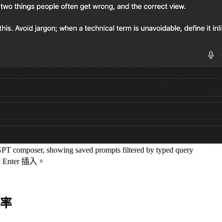
GPT composer, showing saved prompts filtered by typed query
nter 插入。
頻率