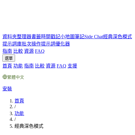
資料夾
整理器
書籤
時間戳記
小地圖
筆記
Side Chat
經典深色模式
提示詞庫
批次操作
提示詞優化器
指南
比較
資源
FAQ
選單
首頁
功能
指南
比較
資源
FAQ
支援
繁體中文
安裝
首頁
/
功能
/
經典深色模式