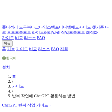
폴더
정리 도구
북마크
타임스탬프
미니맵
메모
사이드 챗
기존 다
크 모드
프롬프트 라이브러리
일괄 작업
프롬프트 최적화
가이드
비교
리소스
FAQ
메뉴
홈
기능
가이드
비교
리소스
FAQ
지원
한국어
설치
홈
/
가이드
/
반복 작업에 ChatGPT 활용하는 방법
ChatGPT 반복 작업 가이드
›