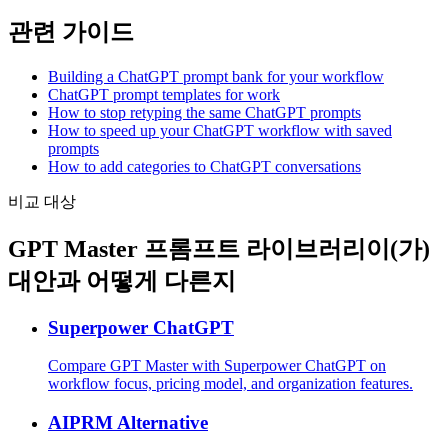
관련 가이드
Building a ChatGPT prompt bank for your workflow
ChatGPT prompt templates for work
How to stop retyping the same ChatGPT prompts
How to speed up your ChatGPT workflow with saved
prompts
How to add categories to ChatGPT conversations
비교 대상
GPT Master 프롬프트 라이브러리이(가)
대안과 어떻게 다른지
Superpower ChatGPT
Compare GPT Master with Superpower ChatGPT on
workflow focus, pricing model, and organization features.
AIPRM Alternative