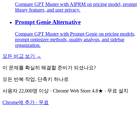
Compare GPT Master with AIPRM on pricing model, prompt
library features, and user privacy.
Prompt Genie Alternative
Compare GPT Master with Prompt Genie on pricing models,
prompt optimizer methods, quality analysis, and sidebar
organization.
모든 비교 보기 →
이 문제를 확실히 해결할 준비가 되셨나요?
모든 반복 작업, 단축키 하나로
사용자 22,000명 이상 · Chrome Web Store 4.8★ · 무료 설치
Chrome에 추가 · 무료