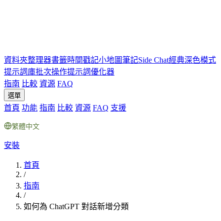
資料夾
整理器
書籤
時間戳記
小地圖
筆記
Side Chat
經典深色模式
提示詞庫
批次操作
提示詞優化器
指南
比較
資源
FAQ
選單
首頁
功能
指南
比較
資源
FAQ
支援
繁體中文
安裝
首頁
/
指南
/
如何為 ChatGPT 對話新增分類