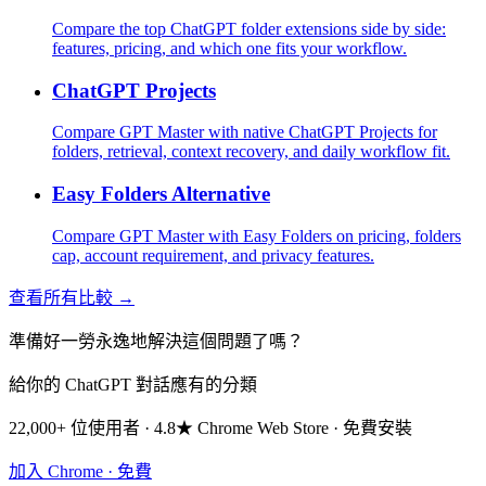
Compare the top ChatGPT folder extensions side by side:
features, pricing, and which one fits your workflow.
ChatGPT Projects
Compare GPT Master with native ChatGPT Projects for
folders, retrieval, context recovery, and daily workflow fit.
Easy Folders Alternative
Compare GPT Master with Easy Folders on pricing, folders
cap, account requirement, and privacy features.
查看所有比較 →
準備好一勞永逸地解決這個問題了嗎？
給你的 ChatGPT 對話應有的分類
22,000+ 位使用者 · 4.8★ Chrome Web Store · 免費安裝
加入 Chrome · 免費