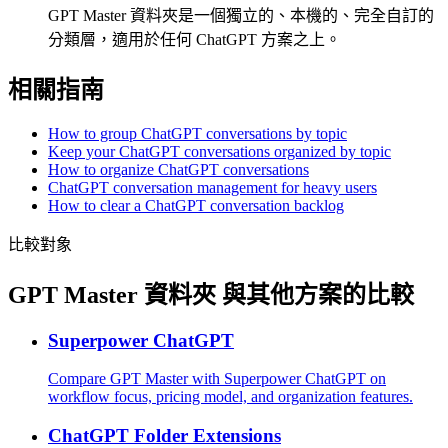
GPT Master 資料夾是一個獨立的、本機的、完全自訂的
分類層，適用於任何 ChatGPT 方案之上。
相關指南
How to group ChatGPT conversations by topic
Keep your ChatGPT conversations organized by topic
How to organize ChatGPT conversations
ChatGPT conversation management for heavy users
How to clear a ChatGPT conversation backlog
比較對象
GPT Master 資料夾 與其他方案的比較
Superpower ChatGPT
Compare GPT Master with Superpower ChatGPT on
workflow focus, pricing model, and organization features.
ChatGPT Folder Extensions