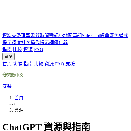
資料夾
整理器
書籤
時間戳記
小地圖
筆記
Side Chat
經典深色模式
提示詞庫
批次操作
提示詞優化器
指南
比較
資源
FAQ
選單
首頁
功能
指南
比較
資源
FAQ
支援
繁體中文
安裝
首頁
/
資源
ChatGPT 資源與指南