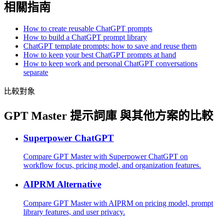
相關指南
How to create reusable ChatGPT prompts
How to build a ChatGPT prompt library
ChatGPT template prompts: how to save and reuse them
How to keep your best ChatGPT prompts at hand
How to keep work and personal ChatGPT conversations
separate
比較對象
GPT Master 提示詞庫 與其他方案的比較
Superpower ChatGPT
Compare GPT Master with Superpower ChatGPT on
workflow focus, pricing model, and organization features.
AIPRM Alternative
Compare GPT Master with AIPRM on pricing model, prompt
library features, and user privacy.