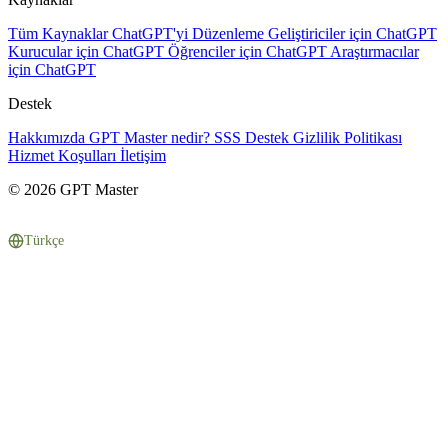
Tüm Kaynaklar
ChatGPT'yi Düzenleme
Geliştiriciler için ChatGPT
Kurucular için ChatGPT
Öğrenciler için ChatGPT
Araştırmacılar
için ChatGPT
Destek
Hakkımızda
GPT Master nedir?
SSS
Destek
Gizlilik Politikası
Hizmet Koşulları
İletişim
© 2026 GPT Master
Türkçe