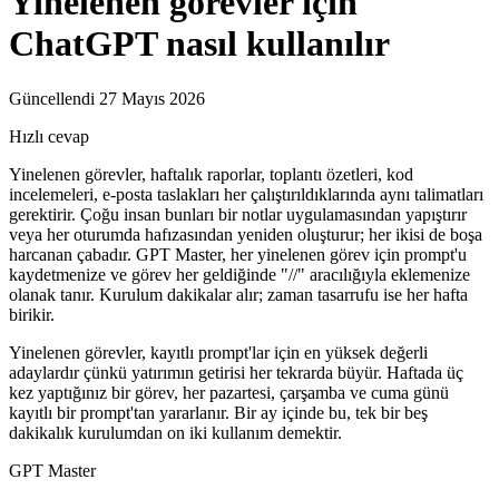
Yinelenen görevler için
ChatGPT nasıl kullanılır
Güncellendi 27 Mayıs 2026
Hızlı cevap
Yinelenen görevler, haftalık raporlar, toplantı özetleri, kod
incelemeleri, e-posta taslakları her çalıştırıldıklarında aynı talimatları
gerektirir. Çoğu insan bunları bir notlar uygulamasından yapıştırır
veya her oturumda hafızasından yeniden oluşturur; her ikisi de boşa
harcanan çabadır. GPT Master, her yinelenen görev için prompt'u
kaydetmenize ve görev her geldiğinde "//" aracılığıyla eklemenize
olanak tanır. Kurulum dakikalar alır; zaman tasarrufu ise her hafta
birikir.
Yinelenen görevler, kayıtlı prompt'lar için en yüksek değerli
adaylardır çünkü yatırımın getirisi her tekrarda büyür. Haftada üç
kez yaptığınız bir görev, her pazartesi, çarşamba ve cuma günü
kayıtlı bir prompt'tan yararlanır. Bir ay içinde bu, tek bir beş
dakikalık kurulumdan on iki kullanım demektir.
GPT Master