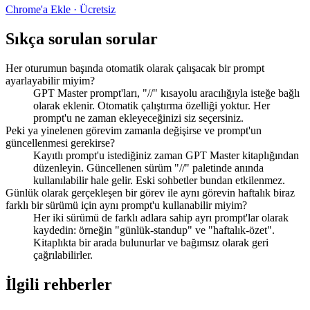
Chrome'a Ekle · Ücretsiz
Sıkça sorulan sorular
Her oturumun başında otomatik olarak çalışacak bir prompt
ayarlayabilir miyim?
GPT Master prompt'ları, "//" kısayolu aracılığıyla isteğe bağlı
olarak eklenir. Otomatik çalıştırma özelliği yoktur. Her
prompt'u ne zaman ekleyeceğinizi siz seçersiniz.
Peki ya yinelenen görevim zamanla değişirse ve prompt'un
güncellenmesi gerekirse?
Kayıtlı prompt'u istediğiniz zaman GPT Master kitaplığından
düzenleyin. Güncellenen sürüm "//" paletinde anında
kullanılabilir hale gelir. Eski sohbetler bundan etkilenmez.
Günlük olarak gerçekleşen bir görev ile aynı görevin haftalık biraz
farklı bir sürümü için aynı prompt'u kullanabilir miyim?
Her iki sürümü de farklı adlara sahip ayrı prompt'lar olarak
kaydedin: örneğin "günlük-standup" ve "haftalık-özet".
Kitaplıkta bir arada bulunurlar ve bağımsız olarak geri
çağrılabilirler.
İlgili rehberler