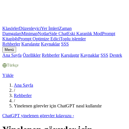
Klasörler
Düzenleyici
Yer İmleri
Zaman
Damgaları
Minimap
Notlar
Side Chat
Eski Karanlık Mod
Prompt
Kitaplığı
Prompt Optimize Edici
Toplu işlemler
Rehberler
Karşılaştır
Kaynaklar
SSS
Menü
Ana Sayfa
Özellikler
Rehberler
Karşılaştır
Kaynaklar
SSS
Destek
Türkçe
Yükle
Ana Sayfa
/
Rehberler
/
Yinelenen görevler için ChatGPT nasıl kullanılır
ChatGPT yinelenen görevler kılavuzu
›