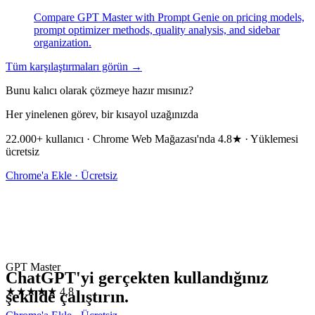
Compare GPT Master with Prompt Genie on pricing models,
prompt optimizer methods, quality analysis, and sidebar
organization.
Tüm karşılaştırmaları görün →
Bunu kalıcı olarak çözmeye hazır mısınız?
Her yinelenen görev, bir kısayol uzağınızda
22.000+ kullanıcı · Chrome Web Mağazası'nda 4.8★ · Yüklemesi
ücretsiz
Chrome'a Ekle · Ücretsiz
GPT Master
ChatGPT'yi gerçekten kullandığınız
★★★★★
4.8
şekilde çalıştırın.