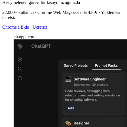
Her yinelenen görev, bir kısayol uzağınızda
22.000+ kullanıcı · Chrome Web Mağazası'nda 4.8★ · Yüklemesi
ücretsiz
Chrome'a Ekle · Ücretsiz
chatgpt.com