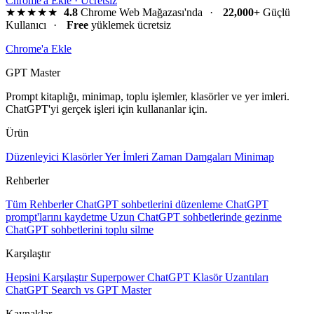
Chrome'a Ekle · Ücretsiz
★★★★★
4.8
Chrome Web Mağazası'nda
·
22,000+
Güçlü
Kullanıcı
·
Free
yüklemek ücretsiz
Chrome'a Ekle
GPT Master
Prompt kitaplığı, minimap, toplu işlemler, klasörler ve yer imleri.
ChatGPT'yi gerçek işleri için kullananlar için.
Ürün
Düzenleyici
Klasörler
Yer İmleri
Zaman Damgaları
Minimap
Rehberler
Tüm Rehberler
ChatGPT sohbetlerini düzenleme
ChatGPT
prompt'larını kaydetme
Uzun ChatGPT sohbetlerinde gezinme
ChatGPT sohbetlerini toplu silme
Karşılaştır
Hepsini Karşılaştır
Superpower ChatGPT
Klasör Uzantıları
ChatGPT Search vs GPT Master
Kaynaklar