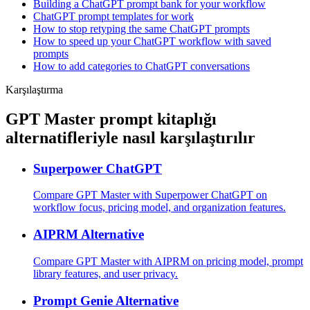
Building a ChatGPT prompt bank for your workflow
ChatGPT prompt templates for work
How to stop retyping the same ChatGPT prompts
How to speed up your ChatGPT workflow with saved
prompts
How to add categories to ChatGPT conversations
Karşılaştırma
GPT Master prompt kitaplığı
alternatifleriyle nasıl karşılaştırılır
Superpower ChatGPT
Compare GPT Master with Superpower ChatGPT on
workflow focus, pricing model, and organization features.
AIPRM Alternative
Compare GPT Master with AIPRM on pricing model, prompt
library features, and user privacy.
Prompt Genie Alternative