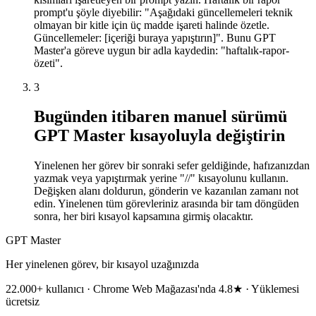
prompt'u şöyle diyebilir: "Aşağıdaki güncellemeleri teknik
olmayan bir kitle için üç madde işareti halinde özetle.
Güncellemeler: [içeriği buraya yapıştırın]". Bunu GPT
Master'a göreve uygun bir adla kaydedin: "haftalık-rapor-
özeti".
3
Bugünden itibaren manuel sürümü
GPT Master kısayoluyla değiştirin
Yinelenen her görev bir sonraki sefer geldiğinde, hafızanızdan
yazmak veya yapıştırmak yerine "//" kısayolunu kullanın.
Değişken alanı doldurun, gönderin ve kazanılan zamanı not
edin. Yinelenen tüm görevleriniz arasında bir tam döngüden
sonra, her biri kısayol kapsamına girmiş olacaktır.
GPT Master
Her yinelenen görev, bir kısayol uzağınızda
22.000+ kullanıcı · Chrome Web Mağazası'nda 4.8★ · Yüklemesi
ücretsiz