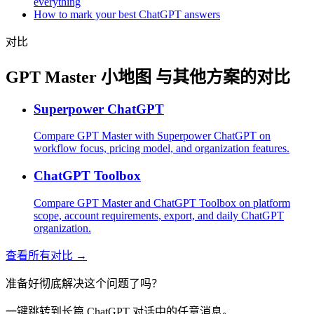
everything
How to mark your best ChatGPT answers
对比
GPT Master 小地图 与其他方案的对比
Superpower ChatGPT
Compare GPT Master with Superpower ChatGPT on
workflow focus, pricing model, and organization features.
ChatGPT Toolbox
Compare GPT Master and ChatGPT Toolbox on platform
scope, account requirements, export, and daily ChatGPT
organization.
查看所有对比 →
准备好彻底解决这个问题了吗？
一键跳转到长篇 ChatGPT 对话中的任意消息。