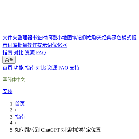
文件夹
整理器
书签
时间戳
小地图
笔记
侧栏聊天
经典深色模式
提
示词库
批量操作
提示词优化器
指南
对比
资源
FAQ
菜单
首页
功能
指南
对比
资源
FAQ
支持
简体中文
安装
首页
/
指南
/
如何跳转到 ChatGPT 对话中的特定位置