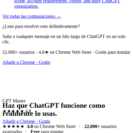
scope, account requirements, export, and daily ChatGPT
organization.
Ver todas las comparaciones →
¿Listo para resolver esto definitivamente?
Salta a cualquier mensaje en un hilo largo de ChatGPT en un solo
clic.
22.000+ usuarios · 4,8★ en Chrome Web Store · Gratis para instalar
Añadir a Chrome · Gratis
GPT Master
Haz que ChatGPT funcione como
★★★★★
4.8
realmente lo usas.
Añadir a Chrome · Gratis
★★★★★
4.8
en Chrome Web Store
·
22,000+
usuarios
avanzados
·
Free
para instalar