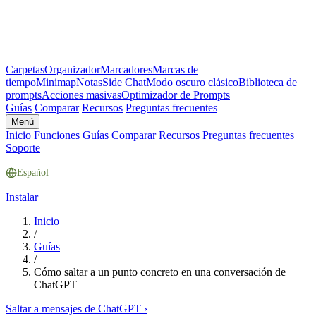
Carpetas
Organizador
Marcadores
Marcas de
tiempo
Minimap
Notas
Side Chat
Modo oscuro clásico
Biblioteca de
prompts
Acciones masivas
Optimizador de Prompts
Guías
Comparar
Recursos
Preguntas frecuentes
Menú
Inicio
Funciones
Guías
Comparar
Recursos
Preguntas frecuentes
Soporte
Español
Instalar
Inicio
/
Guías
/
Cómo saltar a un punto concreto en una conversación de
ChatGPT
Saltar a mensajes de ChatGPT
›