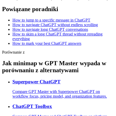
Powiązane poradniki
How to jump to a specific message in ChatGPT
How to navigate ChatGPT without endless scrolling
How to navigate long ChatGPT conversations
How to skim a long ChatGPT thread without rereading
everything
How to mark your best ChatGPT answers
Porównanie z
Jak minimap w GPT Master wypada w
porównaniu z alternatywami
Superpower ChatGPT
Compare GPT Master with Superpower ChatGPT on
workflow focus, pricing model, and organization features.
ChatGPT Toolbox