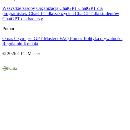
Wszystkie zasoby
Organizacja ChatGPT
ChatGPT dla
programistów
ChatGPT dla założycieli
ChatGPT dla studentów
ChatGPT dla badaczy
Pomoc
O nas
Czym jest GPT Master?
FAQ
Pomoc
Polityka prywatności
Regulamin
Kontakt
© 2026 GPT Master
Polski