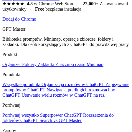
★★★★★
4.8
w Chrome Web Store
·
22,000+
Zaawansowani
użytkownicy
·
Free
bezpłatna instalacja
Dodaj do Chrome
GPT Master
Biblioteka promptów, Minimap, operacje zbiorcze, foldery i
zakładki. Dla osób korzystających z ChatGPT do prawdziwej pracy.
Produkt
Organizer
Foldery
Zakładki
Znaczniki czasu
Minimap
Poradniki
Wszystkie poradniki
Organizacja rozmów w ChatGPT
Zapisywanie
promptów w ChatGPT
Nawigacja po długich rozmowach w
ChatGPT
Usuwanie wielu rozmów w ChatGPT na raz
Porównaj
Porównaj wszystko
Superpower ChatGPT
Rozszerzenia do
folderów
ChatGPT Search vs GPT Master
Zasoby