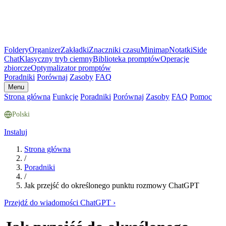
Foldery
Organizer
Zakładki
Znaczniki czasu
Minimap
Notatki
Side
Chat
Klasyczny tryb ciemny
Biblioteka promptów
Operacje
zbiorcze
Optymalizator promptów
Poradniki
Porównaj
Zasoby
FAQ
Menu
Strona główna
Funkcje
Poradniki
Porównaj
Zasoby
FAQ
Pomoc
Polski
Instaluj
Strona główna
/
Poradniki
/
Jak przejść do określonego punktu rozmowy ChatGPT
Przejdź do wiadomości ChatGPT
›