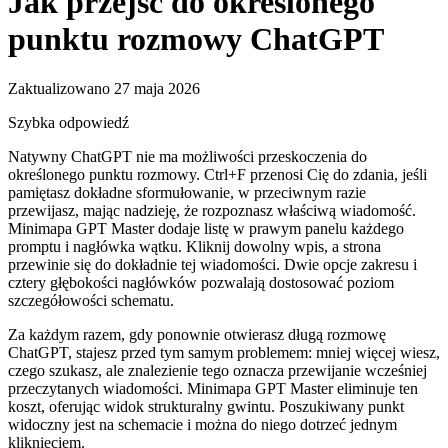
Jak przejść do określonego
punktu rozmowy ChatGPT
Zaktualizowano 27 maja 2026
Szybka odpowiedź
Natywny ChatGPT nie ma możliwości przeskoczenia do
określonego punktu rozmowy. Ctrl+F przenosi Cię do zdania, jeśli
pamiętasz dokładne sformułowanie, w przeciwnym razie
przewijasz, mając nadzieję, że rozpoznasz właściwą wiadomość.
Minimapa GPT Master dodaje listę w prawym panelu każdego
promptu i nagłówka wątku. Kliknij dowolny wpis, a strona
przewinie się do dokładnie tej wiadomości. Dwie opcje zakresu i
cztery głębokości nagłówków pozwalają dostosować poziom
szczegółowości schematu.
Za każdym razem, gdy ponownie otwierasz długą rozmowę
ChatGPT, stajesz przed tym samym problemem: mniej więcej wiesz,
czego szukasz, ale znalezienie tego oznacza przewijanie wcześniej
przeczytanych wiadomości. Minimapa GPT Master eliminuje ten
koszt, oferując widok strukturalny gwintu. Poszukiwany punkt
widoczny jest na schemacie i można do niego dotrzeć jednym
kliknięciem.