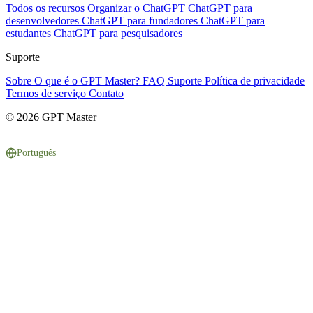
Todos os recursos
Organizar o ChatGPT
ChatGPT para
desenvolvedores
ChatGPT para fundadores
ChatGPT para
estudantes
ChatGPT para pesquisadores
Suporte
Sobre
O que é o GPT Master?
FAQ
Suporte
Política de privacidade
Termos de serviço
Contato
© 2026 GPT Master
Português