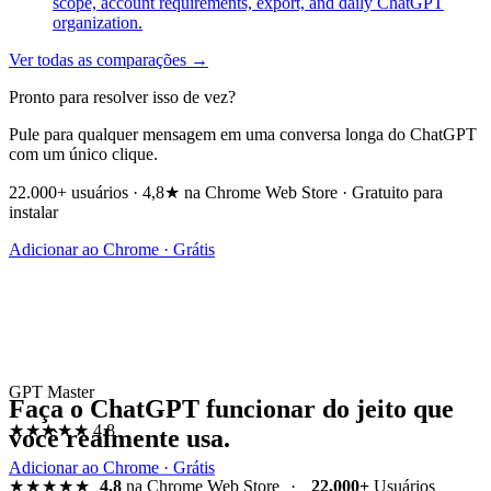
scope, account requirements, export, and daily ChatGPT
organization.
Ver todas as comparações →
Pronto para resolver isso de vez?
Pule para qualquer mensagem em uma conversa longa do ChatGPT
com um único clique.
22.000+ usuários · 4,8★ na Chrome Web Store · Gratuito para
instalar
Adicionar ao Chrome · Grátis
GPT Master
Faça o ChatGPT funcionar do jeito que
★★★★★
4.8
você realmente usa.
Adicionar ao Chrome · Grátis
★★★★★
4.8
na Chrome Web Store
·
22,000+
Usuários