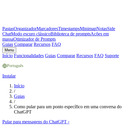
Pastas
Organizador
Marcadores
Timestamps
Minimap
Notas
Side
Chat
Modo escuro clássico
Biblioteca de prompts
Ações em
massa
Otimizador de Prompts
Guias
Comparar
Recursos
FAQ
Menu
Início
Funcionalidades
Guias
Comparar
Recursos
FAQ
Suporte
Português
Instalar
Início
/
Guias
/
Como pular para um ponto específico em uma conversa do
ChatGPT
Pular para mensagens do ChatGPT
›