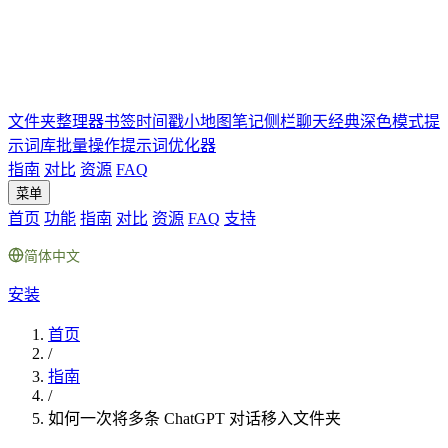
文件夹
整理器
书签
时间戳
小地图
笔记
侧栏聊天
经典深色模式
提
示词库
批量操作
提示词优化器
指南
对比
资源
FAQ
菜单
首页
功能
指南
对比
资源
FAQ
支持
简体中文
安装
首页
/
指南
/
如何一次将多条 ChatGPT 对话移入文件夹