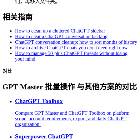
们，再移入文件夹。
相关指南
How to clean up a cluttered ChatGPT sidebar
How to clear a ChatGPT conversation backlog
ChatGPT conversation cleanup: how to sort months of history
How to archive ChatGPT chats you don't need right now
How to manage 50-plus ChatGPT threads without losing
your mind
对比
GPT Master 批量操作 与其他方案的对比
ChatGPT Toolbox
Compare GPT Master and ChatGPT Toolbox on platform
scope, account requirements, export, and daily ChatGPT
organization.
Superpower ChatGPT