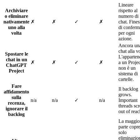
Lineare
Archiviare
rispetto al
o eliminare
numero di
nativamente
✗
✗
✓
✗
chat. Fines
uno alla
di conferm
volta
per ogni
azione.
Ancora un
chat alla vo
Spostare le
L'apparten
chat in un
✗
✗
✓
✗
a un Projec
ChatGPT
non è un
Project
sistema di
cartelle.
Fare
Il backlog
affidamento
grows.
sulla
n/a
n/a
✓
n/a
Important
recenza,
threads scr
ignorare il
out of reac
backlog
La maggio
parte copr
solo
eliminazio