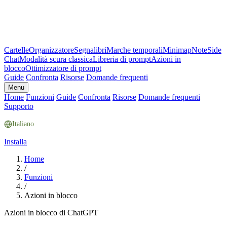
Cartelle
Organizzatore
Segnalibri
Marche temporali
Minimap
Note
Side
Chat
Modalità scura classica
Libreria di prompt
Azioni in
blocco
Ottimizzatore di prompt
Guide
Confronta
Risorse
Domande frequenti
Menu
Home
Funzioni
Guide
Confronta
Risorse
Domande frequenti
Supporto
Italiano
Installa
Home
/
Funzioni
/
Azioni in blocco
Azioni in blocco di ChatGPT