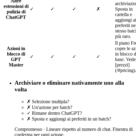
Altre
archiviazi
estensioni di
✓
✓
✓
✗
Sposta in
pulizia di
cartella e
ChatGPT
aggiungi a
preferiti ne
stesso batc
più raro.
Il piano Fr
Azioni in
copre le az
blocco di
in blocco d
✓
✓
✓
✓
GPT
base. Vede
Master
[prezzi]
(/#pricing)
Archiviare o eliminare nativamente uno alla
volta
✗
Selezione multipla?
✗
Un'azione per batch?
✓
Rimane dentro ChatGPT?
✗
Sposta e aggiungi ai preferiti in un batch?
Compromesso ·
Lineare rispetto al numero di chat. Finestra di
conferma per ogni azione.