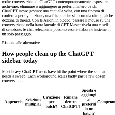
molte conversazioni di ChatGPT contemporaneamente e spostare,
archiviare, eliminare o aggiungere ai preferiti l'intero batch.
ChatGPT stesso gestisce una chat alla volta, con una finestra di
conferma per ogni azione, una frizione che si accumula oltre qualche
dozzina di thread. Con le Azioni in blocco, passare il mouse su una
conversazione nella barra laterale di GPT Master rivela una casella
di selezione; le chat selezionate possono essere elaborate insieme in
un solo passaggio.
Rispetto alle alternative
How people clean up the ChatGPT
sidebar today
Most heavy ChatGPT users have hit the point where the sidebar
needs a sweep. Each workaround scales badly past a few dozen
conversations.
Sposta e
aggiungi
Un'azione
Rimane
Selezione
ai
Approccio
per
dentro
Comprom
multipla?
preferiti
batch?
ChatGPT?
in un
batch?