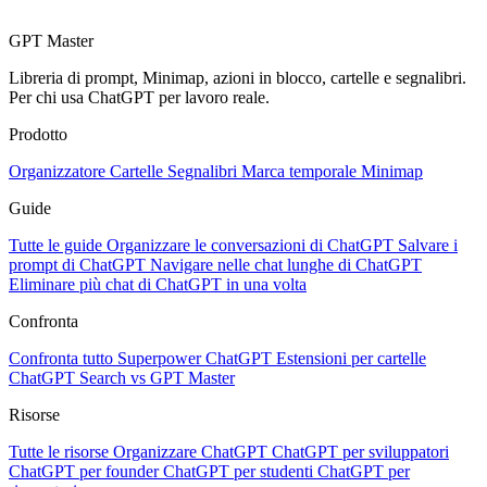
GPT Master
Libreria di prompt, Minimap, azioni in blocco, cartelle e segnalibri.
Per chi usa ChatGPT per lavoro reale.
Prodotto
Organizzatore
Cartelle
Segnalibri
Marca temporale
Minimap
Guide
Tutte le guide
Organizzare le conversazioni di ChatGPT
Salvare i
prompt di ChatGPT
Navigare nelle chat lunghe di ChatGPT
Eliminare più chat di ChatGPT in una volta
Confronta
Confronta tutto
Superpower ChatGPT
Estensioni per cartelle
ChatGPT Search vs GPT Master
Risorse
Tutte le risorse
Organizzare ChatGPT
ChatGPT per sviluppatori
ChatGPT per founder
ChatGPT per studenti
ChatGPT per