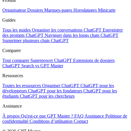
Produit
Organisateur
Dossiers
Marques-pages
Horodatages
Minicarte
Guides
Tous les guides
Organiser les conversations ChatGPT
Enregistrer
des prompts ChatGPT
Naviguer dans les longs chats ChatGPT
Supprimer plusieurs chats ChatGPT
Comparer
Tout comparer
Superpower ChatGPT
Extensions de dossiers
ChatGPT Search vs GPT Master
Ressources
Toutes les ressources
Organiser ChatGPT
ChatGPT pour les
développeurs
ChatGPT pour les fondateurs
ChatGPT pour les
étudiants
ChatGPT pour les chercheurs
Assistance
À propos
Qu'est-ce que GPT Master ?
FAQ
Assistance
Politique de
confidentialité
Conditions d’utilisation
Contact