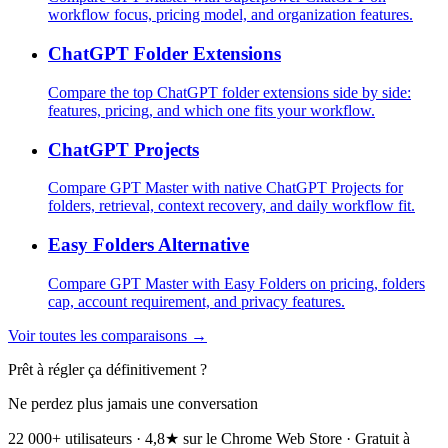
workflow focus, pricing model, and organization features.
ChatGPT Folder Extensions
Compare the top ChatGPT folder extensions side by side:
features, pricing, and which one fits your workflow.
ChatGPT Projects
Compare GPT Master with native ChatGPT Projects for
folders, retrieval, context recovery, and daily workflow fit.
Easy Folders Alternative
Compare GPT Master with Easy Folders on pricing, folders
cap, account requirement, and privacy features.
Voir toutes les comparaisons →
Prêt à régler ça définitivement ?
Ne perdez plus jamais une conversation
22 000+ utilisateurs · 4,8★ sur le Chrome Web Store · Gratuit à