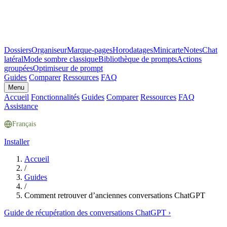
Dossiers
Organiseur
Marque-pages
Horodatages
Minicarte
Notes
Chat
latéral
Mode sombre classique
Bibliothèque de prompts
Actions
groupées
Optimiseur de prompt
Guides
Comparer
Ressources
FAQ
Menu
Accueil
Fonctionnalités
Guides
Comparer
Ressources
FAQ
Assistance
Français
Installer
Accueil
/
Guides
/
Comment retrouver d’anciennes conversations ChatGPT
Guide de récupération des conversations ChatGPT
›