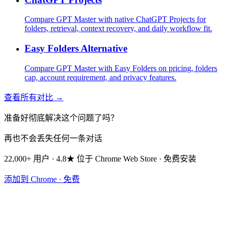
Compare GPT Master with native ChatGPT Projects for
folders, retrieval, context recovery, and daily workflow fit.
Easy Folders Alternative
Compare GPT Master with Easy Folders on pricing, folders
cap, account requirement, and privacy features.
查看所有对比 →
准备好彻底解决这个问题了吗？
再也不会丢失任何一条对话
22,000+ 用户 · 4.8★ 位于 Chrome Web Store · 免费安装
添加到 Chrome · 免费