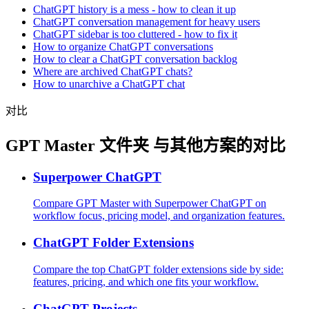
ChatGPT history is a mess - how to clean it up
ChatGPT conversation management for heavy users
ChatGPT sidebar is too cluttered - how to fix it
How to organize ChatGPT conversations
How to clear a ChatGPT conversation backlog
Where are archived ChatGPT chats?
How to unarchive a ChatGPT chat
对比
GPT Master 文件夹 与其他方案的对比
Superpower ChatGPT
Compare GPT Master with Superpower ChatGPT on
workflow focus, pricing model, and organization features.
ChatGPT Folder Extensions
Compare the top ChatGPT folder extensions side by side:
features, pricing, and which one fits your workflow.
ChatGPT Projects