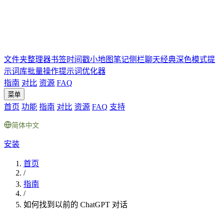
文件夹
整理器
书签
时间戳
小地图
笔记
侧栏聊天
经典深色模式
提
示词库
批量操作
提示词优化器
指南
对比
资源
FAQ
菜单
首页
功能
指南
对比
资源
FAQ
支持
简体中文
安装
首页
/
指南
/
如何找到以前的 ChatGPT 对话