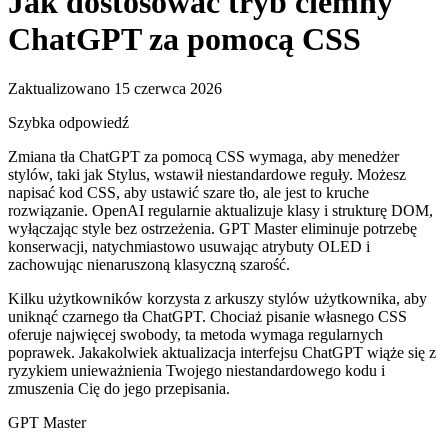
Jak dostosować tryb ciemny
ChatGPT za pomocą CSS
Zaktualizowano 15 czerwca 2026
Szybka odpowiedź
Zmiana tła ChatGPT za pomocą CSS wymaga, aby menedżer
stylów, taki jak Stylus, wstawił niestandardowe reguły. Możesz
napisać kod CSS, aby ustawić szare tło, ale jest to kruche
rozwiązanie. OpenAI regularnie aktualizuje klasy i strukturę DOM,
wyłączając style bez ostrzeżenia. GPT Master eliminuje potrzebę
konserwacji, natychmiastowo usuwając atrybuty OLED i
zachowując nienaruszoną klasyczną szarość.
Kilku użytkowników korzysta z arkuszy stylów użytkownika, aby
uniknąć czarnego tła ChatGPT. Chociaż pisanie własnego CSS
oferuje najwięcej swobody, ta metoda wymaga regularnych
poprawek. Jakakolwiek aktualizacja interfejsu ChatGPT wiąże się z
ryzykiem unieważnienia Twojego niestandardowego kodu i
zmuszenia Cię do jego przepisania.
GPT Master