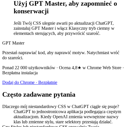
Użyj GPT Master, aby zapomnieć o
konserwacji
Jeśli Twój CSS ulegnie awarii po aktualizacji ChatGPT,
zainstaluj GPT Master i włącz Klasyczny tryb ciemny w
elementach sterujących, aby przywrócić szarość.
GPT Master
Przestań naprawiać kod, aby naprawić motyw. Natychmiast wróć
do szarości.
Ponad 22 000 użytkowników · Ocena 4,8★ w Chrome Web Store ·
Bezpłatna instalacja
Dodaj do Chrome · Bezpłatnie
Często zadawane pytania
Dlaczego mój niestandardowy CSS w ChatGPT ciągle się psuje?
ChatGPT to jednostronicowa aplikacja podlegająca częstym
aktualizacjom. Kiedy OpenAI zmienia wewnętrzne nazwy
klas lub zmienne stylu, stare selektory przestają działać.
Czy Stylus lub niestandardowy CSS spowalnia Twoją