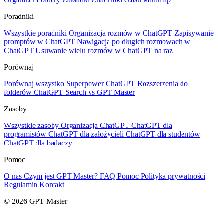
Poradniki
Wszystkie poradniki
Organizacja rozmów w ChatGPT
Zapisywanie
promptów w ChatGPT
Nawigacja po długich rozmowach w
ChatGPT
Usuwanie wielu rozmów w ChatGPT na raz
Porównaj
Porównaj wszystko
Superpower ChatGPT
Rozszerzenia do
folderów
ChatGPT Search vs GPT Master
Zasoby
Wszystkie zasoby
Organizacja ChatGPT
ChatGPT dla
programistów
ChatGPT dla założycieli
ChatGPT dla studentów
ChatGPT dla badaczy
Pomoc
O nas
Czym jest GPT Master?
FAQ
Pomoc
Polityka prywatności
Regulamin
Kontakt
© 2026 GPT Master