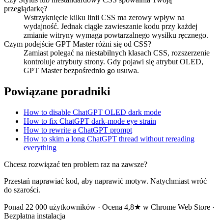
przeglądarkę?
Wstrzyknięcie kilku linii CSS ma zerowy wpływ na
wydajność. Jednak ciągłe zawieszanie kodu przy każdej
zmianie witryny wymaga powtarzalnego wysiłku ręcznego.
Czym podejście GPT Master różni się od CSS?
Zamiast polegać na niestabilnych klasach CSS, rozszerzenie
kontroluje atrybuty strony. Gdy pojawi się atrybut OLED,
GPT Master bezpośrednio go usuwa.
Powiązane poradniki
How to disable ChatGPT OLED dark mode
How to fix ChatGPT dark-mode eye strain
How to rewrite a ChatGPT prompt
How to skim a long ChatGPT thread without rereading
everything
Chcesz rozwiązać ten problem raz na zawsze?
Przestań naprawiać kod, aby naprawić motyw. Natychmiast wróć
do szarości.
Ponad 22 000 użytkowników · Ocena 4,8★ w Chrome Web Store ·
Bezpłatna instalacja