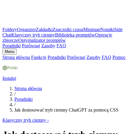
Foldery
Organizer
Zakładki
Znaczniki czasu
Minimap
Notatki
Side
Chat
Klasyczny tryb ciemny
Biblioteka promptów
Operacje
zbiorcze
Optymalizator promptów
Poradniki
Porównaj
Zasoby
FAQ
Menu
Strona główna
Funkcje
Poradniki
Porównaj
Zasoby
FAQ
Pomoc
Polski
Instaluj
Strona główna
/
Poradniki
/
Jak dostosować tryb ciemny ChatGPT za pomocą CSS
Klasyczny tryb ciemny
›