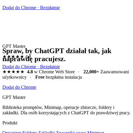
Dodaj do Chrome · Bezpłatnie
GPT Master
Spraw, by ChatGPT działał tak, jak
★★★★★
4.8
naprawdę pracujesz.
Dodaj do Chrome · Bezpłatnie
★★★★★
4.8
w Chrome Web Store
·
22,000+
Zaawansowani
użytkownicy
·
Free
bezpłatna instalacja
Dodaj do Chrome
GPT Master
Biblioteka promptów, Minimap, operacje zbiorcze, foldery i
zakładki. Dla osób korzystających z ChatGPT do prawdziwej pracy.
Produkt
Organizer
Foldery
Zakładki
Znaczniki czasu
Minimap