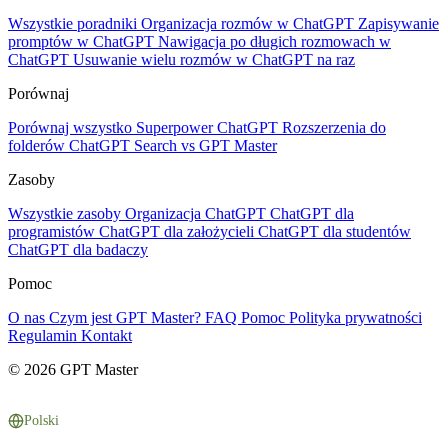
Wszystkie poradniki
Organizacja rozmów w ChatGPT
Zapisywanie
promptów w ChatGPT
Nawigacja po długich rozmowach w
ChatGPT
Usuwanie wielu rozmów w ChatGPT na raz
Porównaj
Porównaj wszystko
Superpower ChatGPT
Rozszerzenia do
folderów
ChatGPT Search vs GPT Master
Zasoby
Wszystkie zasoby
Organizacja ChatGPT
ChatGPT dla
programistów
ChatGPT dla założycieli
ChatGPT dla studentów
ChatGPT dla badaczy
Pomoc
O nas
Czym jest GPT Master?
FAQ
Pomoc
Polityka prywatności
Regulamin
Kontakt
© 2026 GPT Master
Polski