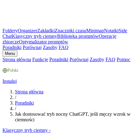
Foldery
Organizer
Zakładki
Znaczniki czasu
Minimap
Notatki
Side
Chat
Klasyczny tryb ciemny
Biblioteka promptów
Operacje
zbiorcze
Optymalizator promptów
Poradniki
Porównaj
Zasoby
FAQ
Menu
Strona główna
Funkcje
Poradniki
Porównaj
Zasoby
FAQ
Pomoc
Polski
Instaluj
Strona główna
/
Poradniki
/
Jak dostosować tryb nocny ChatGPT, jeśli męczy wzrok w
ciemności
Klasyczny tryb ciemny
›