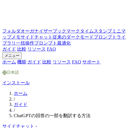
フォルダ
オーガナイザー
ブックマーク
タイムスタンプ
ミニマ
ップ
メモ
サイドチャット
従来のダークモード
プロンプトライ
ブラリ
一括操作
プロンプト最適化
ガイド
比較
リソース
FAQ
メニュー
ホーム
機能
ガイド
比較
リソース
FAQ
サポート
日本語
インストール
ホーム
/
ガイド
/
ChatGPTの回答の一部を翻訳する方法
サイドチャット
›