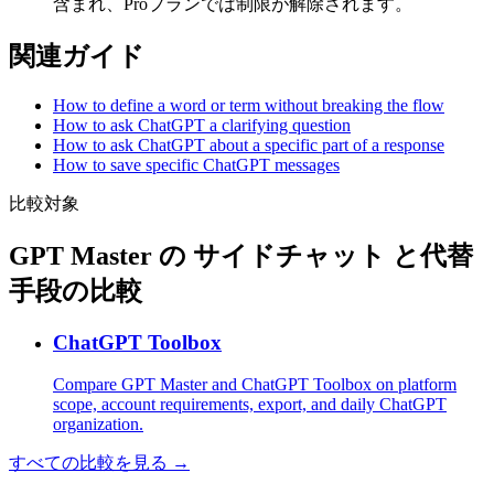
含まれ、Proプランでは制限が解除されます。
関連ガイド
How to define a word or term without breaking the flow
How to ask ChatGPT a clarifying question
How to ask ChatGPT about a specific part of a response
How to save specific ChatGPT messages
比較対象
GPT Master の サイドチャット と代替
手段の比較
ChatGPT Toolbox
Compare GPT Master and ChatGPT Toolbox on platform
scope, account requirements, export, and daily ChatGPT
organization.
すべての比較を見る →