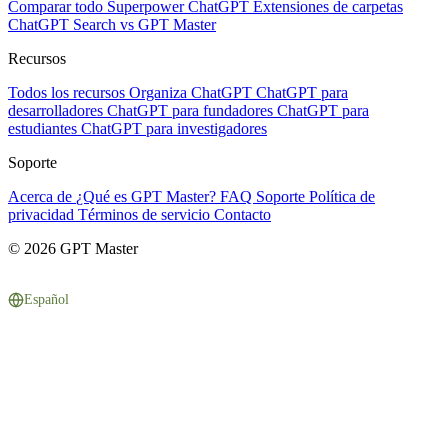
Comparar todo
Superpower ChatGPT
Extensiones de carpetas
ChatGPT Search vs GPT Master
Recursos
Todos los recursos
Organiza ChatGPT
ChatGPT para
desarrolladores
ChatGPT para fundadores
ChatGPT para
estudiantes
ChatGPT para investigadores
Soporte
Acerca de
¿Qué es GPT Master?
FAQ
Soporte
Política de
privacidad
Términos de servicio
Contacto
© 2026 GPT Master
Español