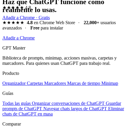
Haz que ChatGPT funcione como
★★★★★
4.8
realmente lo usas.
Añadir a Chrome · Gratis
★★★★★
4.8
en Chrome Web Store
·
22,000+
usuarios
avanzados
·
Free
para instalar
Añadir a Chrome
GPT Master
Biblioteca de prompts, minimap, acciones masivas, carpetas y
marcadores. Para quienes usan ChatGPT para trabajo real.
Producto
Organizador
Carpetas
Marcadores
Marcas de tiempo
Minimap
Guías
Todas las guías
Organizar conversaciones de ChatGPT
Guardar
prompts de ChatGPT
Navegar chats largos de ChatGPT
Eliminar
chats de ChatGPT en masa
Comparar