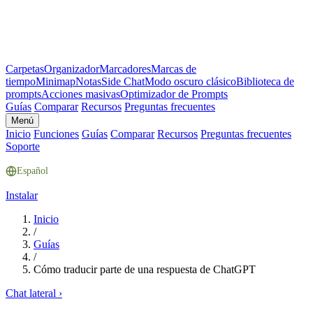
Carpetas
Organizador
Marcadores
Marcas de
tiempo
Minimap
Notas
Side Chat
Modo oscuro clásico
Biblioteca de
prompts
Acciones masivas
Optimizador de Prompts
Guías
Comparar
Recursos
Preguntas frecuentes
Menú
Inicio
Funciones
Guías
Comparar
Recursos
Preguntas frecuentes
Soporte
Español
Instalar
Inicio
/
Guías
/
Cómo traducir parte de una respuesta de ChatGPT
Chat lateral
›