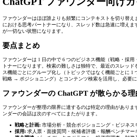
ChatGPT ファウンダー向
ファウンダーはほぼ誰よりも頻繁にコンテキストを切り替えま
における思考パートナーになり、スレッド数は急速に増えます
が一切ない状態になります。
要点まとめ
ファウンダーは 1 日の中で 6 つのビジネス機能（戦略・採
トナーになります。検索の難しさは独特で、最近のスレッド
ス機能ごとにグループ化し（トピックではなく機能ごとに 1 つの Cha
戦略 → ポジショニング）とコンテンツ検索を活用し、必要
ファウンダーの ChatGPT が散らかる理
ファウンダーが整理の限界に達するのは特定の理由がありま
ンダーの会話は次のすべてにまたがります。
戦略と計画:
市場分析・競合ポジショニング・ビジネスモ
採用:
求人票・面接質問・候補者評価・報酬ベンチマー