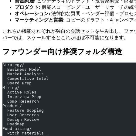
資金調達:
ピッチデッキのドラフト・投資家調査・財務
プロダクト:
機能スコーピング・ユーザーリサーチの統
オペレーション:
法律的な質問・ベンダー評価・プロセ
マーケティングと営業:
コピーのドラフト・キャンペア
これらの機能それぞれが独自の会話セットを生み出し、ファ
バーでは、スケールするとこれがほぼ不可能になります。
ファウンダー向け推奨フォルダ構造
Strategy/
  Business Model
  Market Analysis
  Competitive Intel
  Board Prep
Hiring/
  Active Roles
  Interview Prep
  Comp Research
Product/
  Feature Scoping
  User Research
  Design Review
  Roadmap
Fundraising/
  Pitch Materials