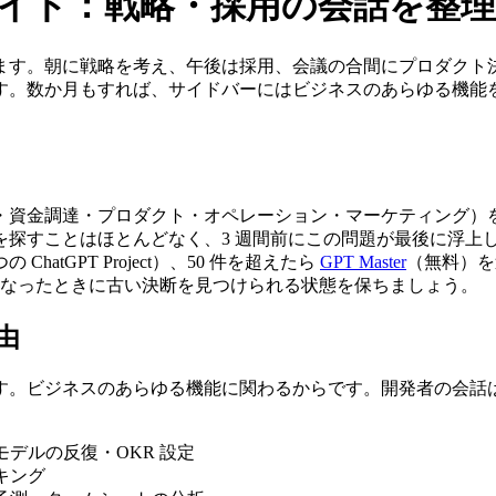
けガイド：戦略・採用の会話を整理
す。朝に戦略を考え、午後は採用、会議の合間にプロダクト決定、
。数か月もすれば、サイドバーにはビジネスのあらゆる機能をカ
用・資金調達・プロダクト・オペレーション・マーケティング）を
を探すことはほとんどなく、3 週間前にこの問題が最後に浮上
tGPT Project）、50 件を超えたら
GPT Master
（無料）を
になったときに古い決断を見つけられる状態を保ちましょう。
由
す。ビジネスのあらゆる機能に関わるからです。開発者の会話
デルの反復・OKR 設定
キング