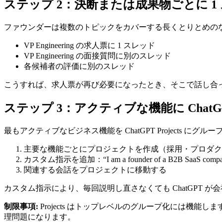
ステップ 2：決断または成果物ごとに 1
ファウンダーは複数のトピックをカバーする長くとりとめの
VP Engineering の求人票に 1 スレッド
VP Engineering の面接質問に別のスレッド
各候補者の評価に別のスレッド
こうすれば、求人票が再び必要になったとき、そこで話し合っ
ステップ 3：アクティブな機能に ChatGPT 
最もアクティブなビジネス機能を ChatGPT Projects にグル
主要な機能ごとにプロジェクトを作成（採用・プロダク
カスタム指示を追加：“I am a founder of a B2B SaaS company at seed 
関連する会話をプロジェクトに移動する
カスタム指示により、毎回説明し直さなくても ChatGPT 
制限事項:
Projects はトップレベルのグループ化には機
理問題になります。