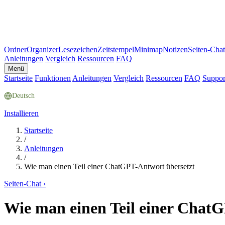
Ordner
Organizer
Lesezeichen
Zeitstempel
Minimap
Notizen
Seiten-Chat
Anleitungen
Vergleich
Ressourcen
FAQ
Menü
Startseite
Funktionen
Anleitungen
Vergleich
Ressourcen
FAQ
Suppor
Deutsch
Installieren
Startseite
/
Anleitungen
/
Wie man einen Teil einer ChatGPT-Antwort übersetzt
Seiten-Chat
›
Wie man einen Teil einer Chat