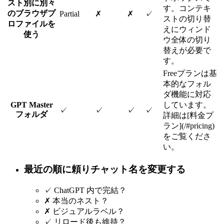
スト別に別々
す。コンテキ
のブラウザプ
Partial
✗
✗
✓
ストの切り替
ロファイルを
えにウィンド
使う
ウ全体の切り
替えが必要で
す。
Freeプランは基
本的なフォル
ダ機能に対応
GPT Master
しています。
✓
✓
✓
✓
フォルダ
詳細は[料金プ
ラン](/#pricing)
をご覧くださ
い。
最近の順に頼りチャット名を変更する
✓
ChatGPT 内で完結？
✗
本当のネスト？
✗
ビジュアルラベル？
✓
リロード後も維持？