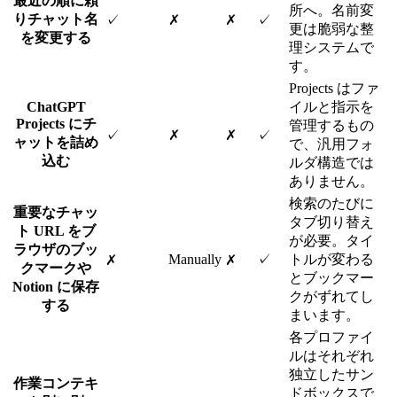
最近の順に頼
所へ。名前変
りチャット名
✓
✗
✗
✓
更は脆弱な整
を変更する
理システムで
す。
Projects はファ
ChatGPT
イルと指示を
Projects にチ
管理するもの
✓
✗
✗
✓
ャットを詰め
で、汎用フォ
込む
ルダ構造では
ありません。
検索のたびに
重要なチャッ
タブ切り替え
ト URL をブ
が必要。タイ
ラウザのブッ
Manually
✓
トルが変わる
✗
✗
クマークや
とブックマー
Notion に保存
クがずれてし
する
まいます。
各プロファイ
ルはそれぞれ
独立したサン
作業コンテキ
ドボックスで