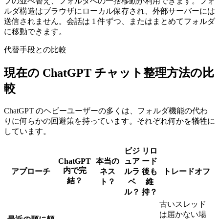
プの並べ替え、フォルダへの一括移動が利用できます。フォ
ルダ構造はブラウザにローカル保存され、外部サーバーには
送信されません。会話は 1 件ずつ、またはまとめてフォルダ
に移動できます。
代替手段との比較
現在の ChatGPT チャット整理方法の比
較
ChatGPT のヘビーユーザーの多くは、フォルダ機能の代わ
りに何らかの回避策を持っています。それぞれ何かを犠牲に
しています。
ビジ
リロ
ChatGPT
本当の
ュア
ード
内で完
アプローチ
ネス
ルラ
後も
トレードオフ
結？
ト？
ベ
維
ル？
持？
古いスレッド
は届かない場