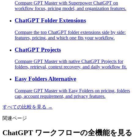
Compare GPT Master with Superpower ChatGPT on
workflow focus, pricing model, and organization features.
ChatGPT Folder Extensions
Compare the top ChatGPT folder extensions side by side:
features, pricing, and which one fits your workflow.
ChatGPT Projects
Compare GPT Master with native ChatGPT Projects for
folders, retrieval, context recovery, and daily workflow fit.
Easy Folders Alternative
Compare GPT Master with Easy Folders on pricing, folders
cap, account requirement, and privacy features.
すべての比較を見る →
関連ページ
ChatGPT ワークフローの全機能を見る