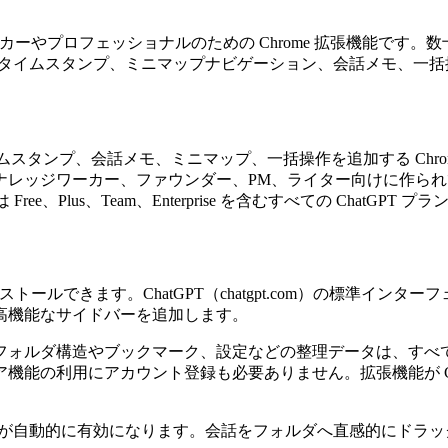
ナレッジワーカーやプロフェッショナルのための Chrome 拡張機
フォルダ、タイムスタンプ、ミニマップナビゲーション、会話メモ
ーク、タイムスタンプ、会話メモ、ミニマップ、一括操作を追加する Chrom
ッジワーカー、ファウンダー、PM、ライター向けに作られていま
e、Plus、Team、Enterprise を含むすべての ChatGPT 
秒もかからずにインストールできます。ChatGPT（chatgpt.com
高機能なサイドバーを追加します。
ダ構造やブックマーク、設定などの整理データは、すべてブラウザ内の
能の利用にアカウント登録も必要ありません。拡張機能が Ch
で拡張機能が自動的に有効になります。会話をフォルダへ直感的に