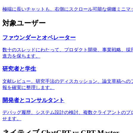
極端に長いチャットも、右側にスクロール可能な俯瞰ミニマ
対象ユーザー
ファウンダーとオペレーター
数十のスレッドにわたって、プロダクト開発、事業戦略、採
進力を保ちます。
研究者と学生
文献レビュー、研究手法のディスカッション、論文草稿へのフ
報を確実に整理します。
開発者とコンサルタント
デバッグ履歴、システム設計の検討、複数クライアントのプ
せます。
ネイティブ ChatGPT vs GPT Master