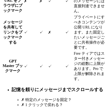
URL をブ
✓
✓
のメッセージには
✗
✗
ラウザにブ
直接到達できませ
ックマーク
ん。
プライベートにす
メッセージ
べきコンテンツが
を共有して
公開 URL になり
リンクをブ
✓
✓
✓
ます。また固定し
✗
ックマーク
たいメッセージご
する
とに共有操作が必
要です。
Free ティアではス
ター付きメッセー
GPT
ジの総数に上限が
Master ブッ
✓
✓
✓
✓
あります。Pro で
クマーク
上限が解除されま
す。
記憶を頼りにメッセージまでスクロールする
✗
特定のメッセージを固定？
✗
1 クリックで戻れる？