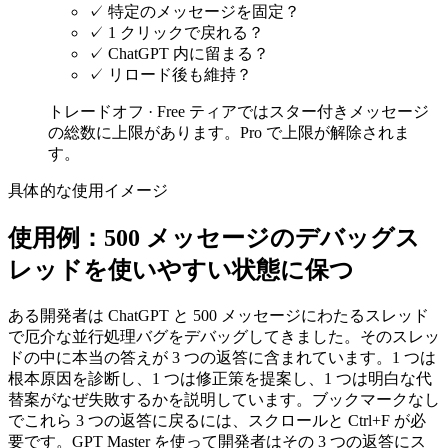
✓
特定のメッセージを固定？
✓
1 クリックで戻れる？
✓
ChatGPT 内に留まる？
✓
リロード後も維持？
トレードオフ ·
Free ティアではスター付きメッセージ
の総数に上限があります。Pro で上限が解除されま
す。
具体的な使用イメージ
使用例：500 メッセージのデバッグス
レッドを使いやすい状態に保つ
ある開発者は ChatGPT と 500 メッセージにわたるスレッド
で厄介な並行処理バグをデバッグしてきました。そのスレッ
ドの中に本当の答えが 3 つの返答に含まれています。1 つは
根本原因を診断し、1 つは修正策を提案し、1 つは明白な代
替案がなぜ失敗するかを説明しています。ブックマークなし
でこれら 3 つの返答に戻るには、スクロールと Ctrl+F が必
要です。GPT Master を使って開発者はその 3 つの返答にス