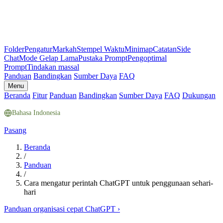
Folder
Pengatur
Markah
Stempel Waktu
Minimap
Catatan
Side
Chat
Mode Gelap Lama
Pustaka Prompt
Pengoptimal
Prompt
Tindakan massal
Panduan
Bandingkan
Sumber Daya
FAQ
Menu
Beranda
Fitur
Panduan
Bandingkan
Sumber Daya
FAQ
Dukungan
Bahasa Indonesia
Pasang
Beranda
/
Panduan
/
Cara mengatur perintah ChatGPT untuk penggunaan sehari-
hari
Panduan organisasi cepat ChatGPT
›