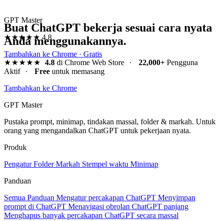
GPT Master
Buat ChatGPT bekerja sesuai cara nyata
★★★★★
4.8
Anda menggunakannya.
Tambahkan ke Chrome · Gratis
★★★★★
4.8
di Chrome Web Store
·
22,000+
Pengguna
Aktif
·
Free
untuk memasang
Tambahkan ke Chrome
GPT Master
Pustaka prompt, minimap, tindakan massal, folder & markah. Untuk
orang yang mengandalkan ChatGPT untuk pekerjaan nyata.
Produk
Pengatur
Folder
Markah
Stempel waktu
Minimap
Panduan
Semua Panduan
Mengatur percakapan ChatGPT
Menyimpan
prompt di ChatGPT
Menavigasi obrolan ChatGPT panjang
Menghapus banyak percakapan ChatGPT secara massal