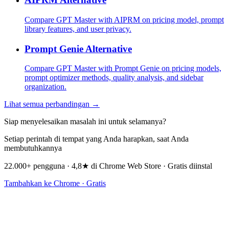
Compare GPT Master with AIPRM on pricing model, prompt
library features, and user privacy.
Prompt Genie Alternative
Compare GPT Master with Prompt Genie on pricing models,
prompt optimizer methods, quality analysis, and sidebar
organization.
Lihat semua perbandingan →
Siap menyelesaikan masalah ini untuk selamanya?
Setiap perintah di tempat yang Anda harapkan, saat Anda
membutuhkannya
22.000+ pengguna · 4,8★ di Chrome Web Store · Gratis diinstal
Tambahkan ke Chrome · Gratis