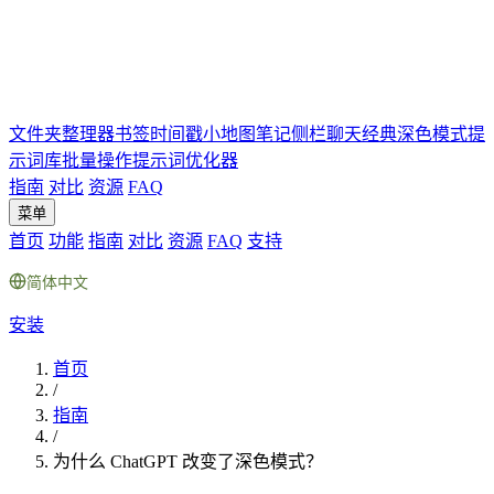
文件夹
整理器
书签
时间戳
小地图
笔记
侧栏聊天
经典深色模式
提
示词库
批量操作
提示词优化器
指南
对比
资源
FAQ
菜单
首页
功能
指南
对比
资源
FAQ
支持
简体中文
安装
首页
/
指南
/
为什么 ChatGPT 改变了深色模式？