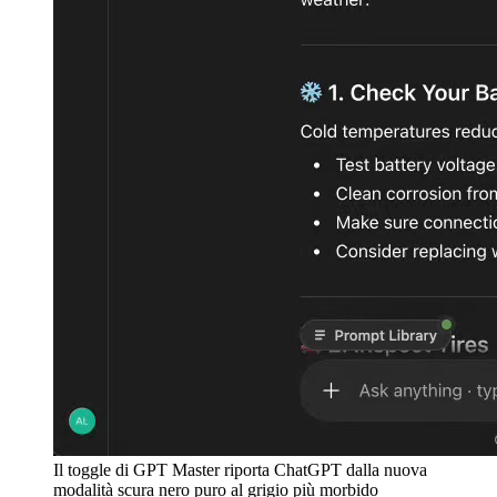
Il toggle di GPT Master riporta ChatGPT dalla nuova
modalità scura nero puro al grigio più morbido