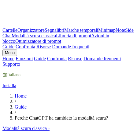
Cartelle
Organizzatore
Segnalibri
Marche temporali
Minimap
Note
Side
Chat
Modalità scura classica
Libreria di prompt
Azioni in
blocco
Ottimizzatore di prompt
Guide
Confronta
Risorse
Domande frequenti
Menu
Home
Funzioni
Guide
Confronta
Risorse
Domande frequenti
Supporto
Italiano
Installa
Home
/
Guide
/
Perché ChatGPT ha cambiato la modalità scura?
Modalità scura classica
›