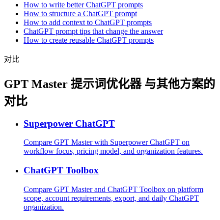
How to write better ChatGPT prompts
How to structure a ChatGPT prompt
How to add context to ChatGPT prompts
ChatGPT prompt tips that change the answer
How to create reusable ChatGPT prompts
对比
GPT Master 提示词优化器 与其他方案的
对比
Superpower ChatGPT
Compare GPT Master with Superpower ChatGPT on
workflow focus, pricing model, and organization features.
ChatGPT Toolbox
Compare GPT Master and ChatGPT Toolbox on platform
scope, account requirements, export, and daily ChatGPT
organization.