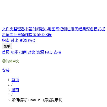
文件夹
整理器
书签
时间戳
小地图
笔记
侧栏聊天
经典深色模式
提
示词库
批量操作
提示词优化器
指南
对比
资源
FAQ
菜单
首页
功能
指南
对比
资源
FAQ
支持
简体中文
安装
首页
/
指南
/
如何编写 ChatGPT 编程提示词