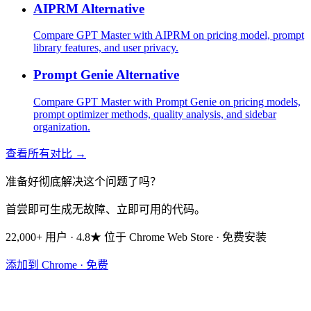
AIPRM Alternative
Compare GPT Master with AIPRM on pricing model, prompt
library features, and user privacy.
Prompt Genie Alternative
Compare GPT Master with Prompt Genie on pricing models,
prompt optimizer methods, quality analysis, and sidebar
organization.
查看所有对比 →
准备好彻底解决这个问题了吗？
首尝即可生成无故障、立即可用的代码。
22,000+ 用户 · 4.8★ 位于 Chrome Web Store · 免费安装
添加到 Chrome · 免费