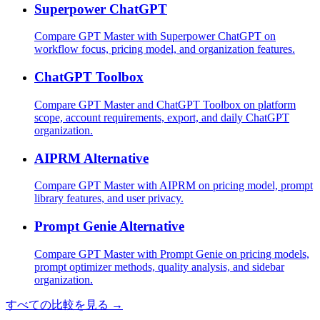
Superpower ChatGPT
Compare GPT Master with Superpower ChatGPT on
workflow focus, pricing model, and organization features.
ChatGPT Toolbox
Compare GPT Master and ChatGPT Toolbox on platform
scope, account requirements, export, and daily ChatGPT
organization.
AIPRM Alternative
Compare GPT Master with AIPRM on pricing model, prompt
library features, and user privacy.
Prompt Genie Alternative
Compare GPT Master with Prompt Genie on pricing models,
prompt optimizer methods, quality analysis, and sidebar
organization.
すべての比較を見る →