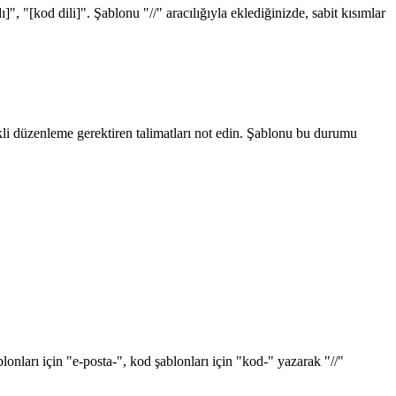
", "[kod dili]". Şablonu "//" aracılığıyla eklediğinizde, sabit kısımlar
li düzenleme gerektiren talimatları not edin. Şablonu bu durumu
lonları için "e-posta-", kod şablonları için "kod-" yazarak "//"