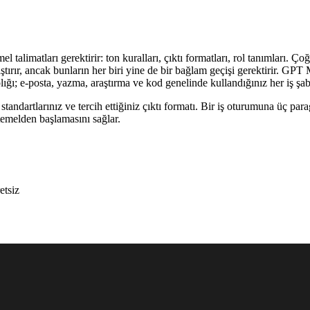
el talimatları gerektirir: ton kuralları, çıktı formatları, rol tanımları.
ştırır, ancak bunların her biri yine de bir bağlam geçişi gerektirir. 
plığı; e-posta, yazma, araştırma ve kod genelinde kullandığınız her iş ş
standartlarınız ve tercih ettiğiniz çıktı formatı. Bir iş oturumuna üç par
temelden başlamasını sağlar.
etsiz