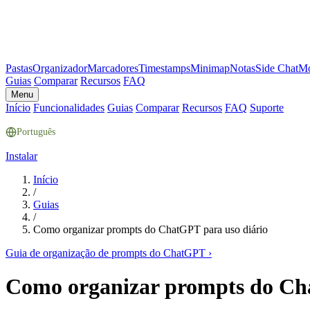
Pastas
Organizador
Marcadores
Timestamps
Minimap
Notas
Side Chat
Mo
Guias
Comparar
Recursos
FAQ
Menu
Início
Funcionalidades
Guias
Comparar
Recursos
FAQ
Suporte
Português
Instalar
Início
/
Guias
/
Como organizar prompts do ChatGPT para uso diário
Guia de organização de prompts do ChatGPT
›
Como organizar prompts do Ch