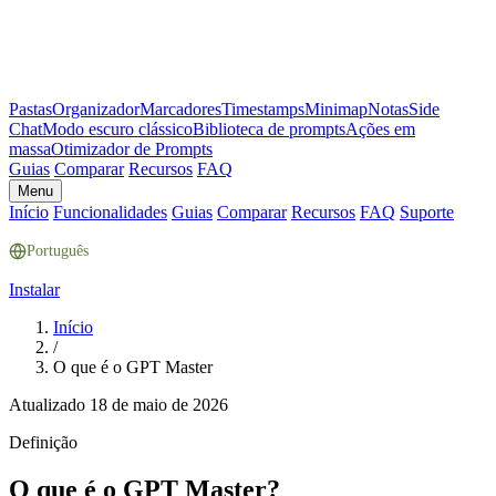
Pastas
Organizador
Marcadores
Timestamps
Minimap
Notas
Side
Chat
Modo escuro clássico
Biblioteca de prompts
Ações em
massa
Otimizador de Prompts
Guias
Comparar
Recursos
FAQ
Menu
Início
Funcionalidades
Guias
Comparar
Recursos
FAQ
Suporte
Português
Instalar
Início
/
O que é o GPT Master
Atualizado
18 de maio de 2026
Definição
O que é o GPT Master?