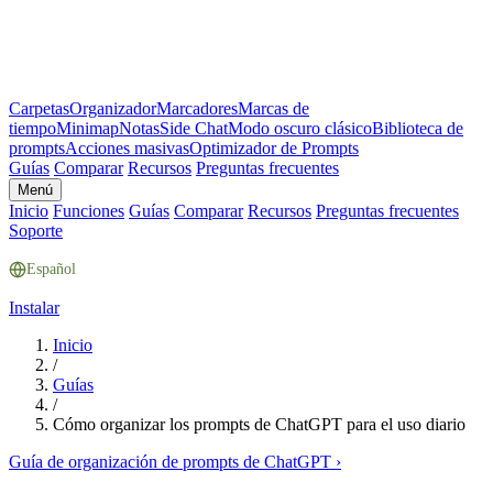
Carpetas
Organizador
Marcadores
Marcas de
tiempo
Minimap
Notas
Side Chat
Modo oscuro clásico
Biblioteca de
prompts
Acciones masivas
Optimizador de Prompts
Guías
Comparar
Recursos
Preguntas frecuentes
Menú
Inicio
Funciones
Guías
Comparar
Recursos
Preguntas frecuentes
Soporte
Español
Instalar
Inicio
/
Guías
/
Cómo organizar los prompts de ChatGPT para el uso diario
Guía de organización de prompts de ChatGPT
›