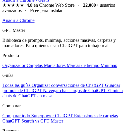
Añadir a Chrome · Gratis
★★★★★
4.8
en Chrome Web Store
·
22,000+
usuarios
avanzados
·
Free
para instalar
Añadir a Chrome
GPT Master
Biblioteca de prompts, minimap, acciones masivas, carpetas y
marcadores. Para quienes usan ChatGPT para trabajo real.
Producto
Organizador
Carpetas
Marcadores
Marcas de tiempo
Minimap
Guías
Todas las guías
Organizar conversaciones de ChatGPT
Guardar
prompts de ChatGPT
Navegar chats largos de ChatGPT
Eliminar
chats de ChatGPT en masa
Comparar
Comparar todo
Superpower ChatGPT
Extensiones de carpetas
ChatGPT Search vs GPT Master
Recursos