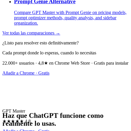
Prompt Genie Alternative
Compare GPT Master with Prompt Genie on pricing models,
prompt optimizer methods, quality analysis, and sidebar
organization.
Ver todas las comparaciones →
¿Listo para resolver esto definitivamente?
Cada prompt donde lo esperas, cuando lo necesitas
22.000+ usuarios · 4,8★ en Chrome Web Store · Gratis para instalar
Añadir a Chrome · Gratis
GPT Master
Haz que ChatGPT funcione como
★★★★★
4.8
realmente lo usas.