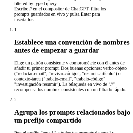
filtered by typed query
Escribe // en el compositor de ChatGPT, filtra los
prompts guardados en vivo y pulsa Enter para
insertarlos.
1
Establece una convención de nombres
antes de empezar a guardar
Elige un patrón consistente y comprométete con él antes de
añadir tu primer prompt. Dos buenas opciones: verbo-objeto
("redactar-email", "revisar-código", "resumir-artículo") o
contexto-tarea ("trabajo-email", "trabajo-código",
"investigación-resumir"). La búsqueda en vivo de "//"
recompensa los nombres consistentes con un filtrado rápido.
2
Agrupa los prompts relacionados bajo
un prefijo compartido
Pon el prefijo "email-" a todos tus prompts de email y