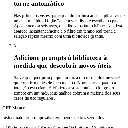
torne automático
Nas primeiras vezes, pare quando for buscar seu aplicativo de
notas por hábito. Digite "//" em vez disso e escolha na paleta.
Após cinco ou seis usos, o atalho substitui o hábito. A paleta
aparece instantaneamente e o filtro em tempo real torna a
seleção rápida mesmo com uma biblioteca grande.
3
Adicione prompts à biblioteca à
medida que descobrir novos úteis
Salve qualquer prompt que produza um resultado que você
quer replicar antes de fechar a aba. Nomeie-o enquanto a
intenção está clara. A biblioteca se acumula ao longo do
tempo: em um mês, seus atalhos cobrem a maioria dos seus
casos de uso regulares.
GPT Master
Insira qualquer prompt salvo em menos de três segundos
22.000+ usuários · 4,8★ na Chrome Web Store · Gratuito para