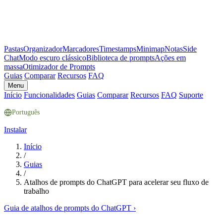
Pastas
Organizador
Marcadores
Timestamps
Minimap
Notas
Side
Chat
Modo escuro clássico
Biblioteca de prompts
Ações em
massa
Otimizador de Prompts
Guias
Comparar
Recursos
FAQ
Menu
Início
Funcionalidades
Guias
Comparar
Recursos
FAQ
Suporte
Português
Instalar
Início
/
Guias
/
Atalhos de prompts do ChatGPT para acelerar seu fluxo de
trabalho
Guia de atalhos de prompts do ChatGPT
›