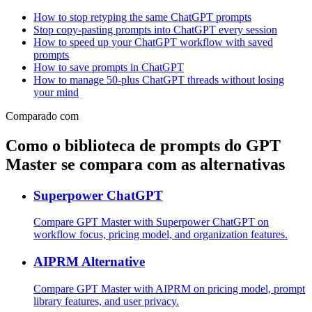
How to stop retyping the same ChatGPT prompts
Stop copy-pasting prompts into ChatGPT every session
How to speed up your ChatGPT workflow with saved
prompts
How to save prompts in ChatGPT
How to manage 50-plus ChatGPT threads without losing
your mind
Comparado com
Como o biblioteca de prompts do GPT
Master se compara com as alternativas
Superpower ChatGPT
Compare GPT Master with Superpower ChatGPT on
workflow focus, pricing model, and organization features.
AIPRM Alternative
Compare GPT Master with AIPRM on pricing model, prompt
library features, and user privacy.