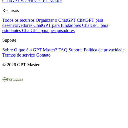
ChatGPT Search vs GPT Master
Recursos
Todos os recursos
Organizar o ChatGPT
ChatGPT para
desenvolvedores
ChatGPT para fundadores
ChatGPT para
estudantes
ChatGPT para pesquisadores
Suporte
Sobre
O que é o GPT Master?
FAQ
Suporte
Política de privacidade
Termos de serviço
Contato
© 2026 GPT Master
Português