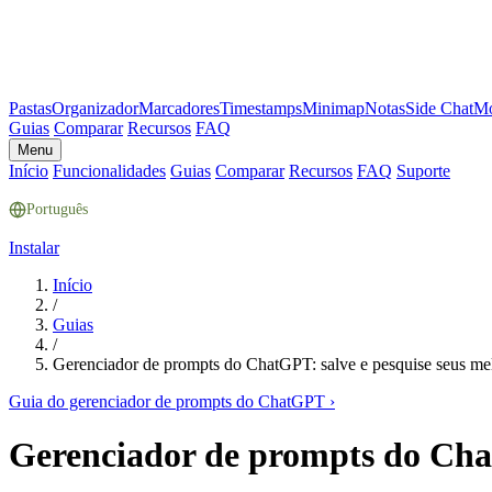
Pastas
Organizador
Marcadores
Timestamps
Minimap
Notas
Side Chat
Mo
Guias
Comparar
Recursos
FAQ
Menu
Início
Funcionalidades
Guias
Comparar
Recursos
FAQ
Suporte
Português
Instalar
Início
/
Guias
/
Gerenciador de prompts do ChatGPT: salve e pesquise seus me
Guia do gerenciador de prompts do ChatGPT
›
Gerenciador de prompts do Chat