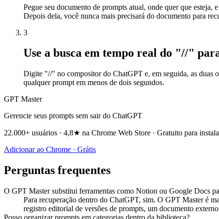
Pegue seu documento de prompts atual, onde quer que esteja, e
Depois dela, você nunca mais precisará do documento para rec
3
Use a busca em tempo real do "//" pa
Digite "//" no compositor do ChatGPT e, em seguida, as duas ou 
qualquer prompt em menos de dois segundos.
GPT Master
Gerencie seus prompts sem sair do ChatGPT
22.000+ usuários · 4,8★ na Chrome Web Store · Gratuito para instala
Adicionar ao Chrome · Grátis
Perguntas frequentes
O GPT Master substitui ferramentas como Notion ou Google Docs pa
Para recuperação dentro do ChatGPT, sim. O GPT Master é mai
registro editorial de versões de prompts, um documento extern
Posso organizar prompts em categorias dentro da biblioteca?