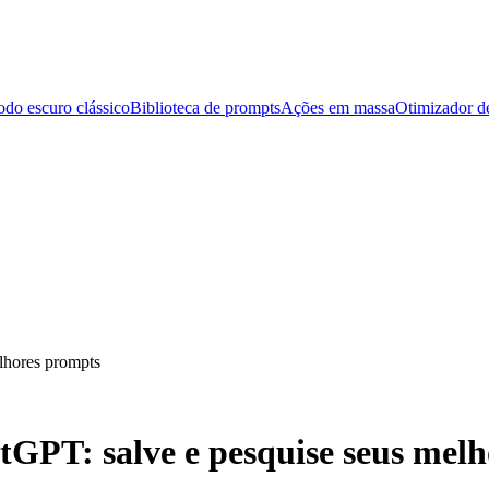
do escuro clássico
Biblioteca de prompts
Ações em massa
Otimizador d
lhores prompts
GPT: salve e pesquise seus mel