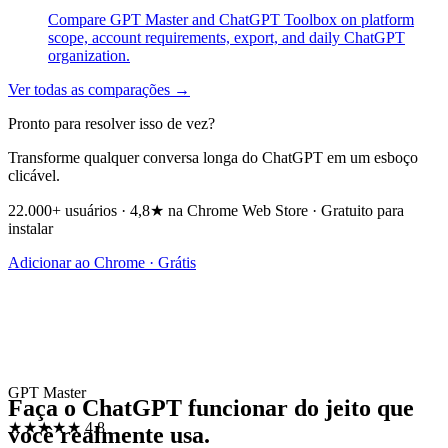
Compare GPT Master and ChatGPT Toolbox on platform
scope, account requirements, export, and daily ChatGPT
organization.
Ver todas as comparações →
Pronto para resolver isso de vez?
Transforme qualquer conversa longa do ChatGPT em um esboço
clicável.
22.000+ usuários · 4,8★ na Chrome Web Store · Gratuito para
instalar
Adicionar ao Chrome · Grátis
GPT Master
Faça o ChatGPT funcionar do jeito que
★★★★★
4.8
você realmente usa.