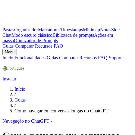
Pastas
Organizador
Marcadores
Timestamps
Minimap
Notas
Side
Chat
Modo escuro clássico
Biblioteca de prompts
Ações em
massa
Otimizador de Prompts
Guias
Comparar
Recursos
FAQ
Menu
Início
Funcionalidades
Guias
Comparar
Recursos
FAQ
Suporte
Português
Instalar
Início
/
Guias
/
Como navegar em conversas longas do ChatGPT
Navegação no ChatGPT
›