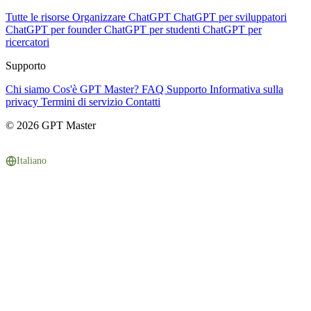
Tutte le risorse
Organizzare ChatGPT
ChatGPT per sviluppatori
ChatGPT per founder
ChatGPT per studenti
ChatGPT per
ricercatori
Supporto
Chi siamo
Cos'è GPT Master?
FAQ
Supporto
Informativa sulla
privacy
Termini di servizio
Contatti
© 2026 GPT Master
Italiano