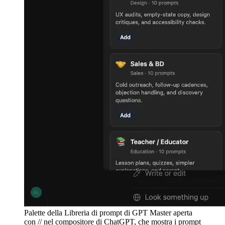
Palette della Libreria di prompt di GPT Master aperta
con // nel compositore di ChatGPT, che mostra i prompt