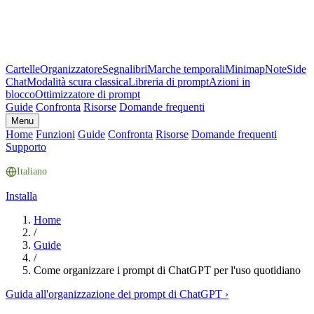
Cartelle
Organizzatore
Segnalibri
Marche temporali
Minimap
Note
Side
Chat
Modalità scura classica
Libreria di prompt
Azioni in
blocco
Ottimizzatore di prompt
Guide
Confronta
Risorse
Domande frequenti
Menu
Home
Funzioni
Guide
Confronta
Risorse
Domande frequenti
Supporto
Italiano
Installa
Home
/
Guide
/
Come organizzare i prompt di ChatGPT per l'uso quotidiano
Guida all'organizzazione dei prompt di ChatGPT
›