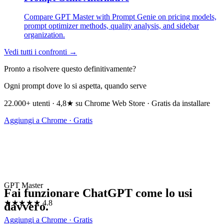
Compare GPT Master with Prompt Genie on pricing models,
prompt optimizer methods, quality analysis, and sidebar
organization.
Vedi tutti i confronti →
Pronto a risolvere questo definitivamente?
Ogni prompt dove lo si aspetta, quando serve
22.000+ utenti · 4,8★ su Chrome Web Store · Gratis da installare
Aggiungi a Chrome · Gratis
GPT Master
Fai funzionare ChatGPT come lo usi
★★★★★
4.8
davvero.
Aggiungi a Chrome · Gratis