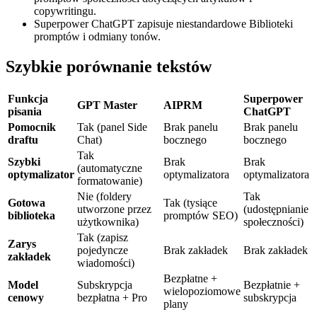
copywritingu.
Superpower ChatGPT zapisuje niestandardowe Biblioteki
promptów i odmiany tonów.
Szybkie porównanie tekstów
Funkcja
Superpower
GPT Master
AIPRM
pisania
ChatGPT
Pomocnik
Tak (panel Side
Brak panelu
Brak panelu
draftu
Chat)
bocznego
bocznego
Tak
Szybki
Brak
Brak
(automatyczne
optymalizator
optymalizatora
optymalizatora
formatowanie)
Nie (foldery
Tak
Gotowa
Tak (tysiące
utworzone przez
(udostępnianie
biblioteka
promptów SEO)
użytkownika)
społeczności)
Tak (zapisz
Zarys
pojedyncze
Brak zakładek
Brak zakładek
zakładek
wiadomości)
Bezpłatne +
Model
Subskrypcja
Bezpłatnie +
wielopoziomowe
cenowy
bezpłatna + Pro
subskrypcja
plany