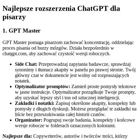
Najlepsze rozszerzenia ChatGPT dla
pisarzy
1. GPT Master
GPT Master pomaga pisarzom zachować koncentrację, oddzielając
proces pisania od burzy mózgów. Działa bezpośrednio w
chatgpt.com, aby zachować czystość wersji roboczych.
Side Chat:
Przeprowadzaj zapytania badawcze, sprawdzaj
synonimy i tłumacz akapity w panelu po prawej stronie. Twój
główny czat w dokumencie jest wolny od rozpraszających
notatek.
Optymalizator promptów:
Zamień proste pomysły tekstowe
w jasne instrukcje. Optymalizator porządkuje Twoje prompty,
aby uzyskać lepszy styl i ton od sztucznej inteligencji.
Zakładki i notatki:
Zapisuj określone akapity, konspekty lub
pomysły z długich dyskusji. Możesz przeglądać te zakładki na
liście bez przeszukiwania całej historii czatów.
Organizator:
Pogrupuj swoje badania, konspekty i końcowe
wersje robocze w folderach oznaczonych kolorami.
Najlepsze dla:
Copywriterów, autorów i twórców treści, którzy