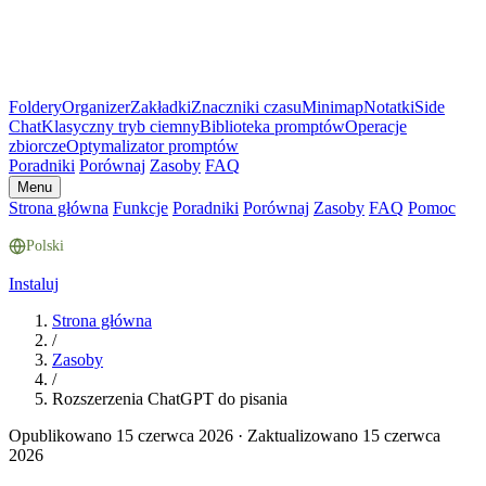
Foldery
Organizer
Zakładki
Znaczniki czasu
Minimap
Notatki
Side
Chat
Klasyczny tryb ciemny
Biblioteka promptów
Operacje
zbiorcze
Optymalizator promptów
Poradniki
Porównaj
Zasoby
FAQ
Menu
Strona główna
Funkcje
Poradniki
Porównaj
Zasoby
FAQ
Pomoc
Polski
Instaluj
Strona główna
/
Zasoby
/
Rozszerzenia ChatGPT do pisania
Opublikowano 15 czerwca 2026
·
Zaktualizowano 15 czerwca
2026