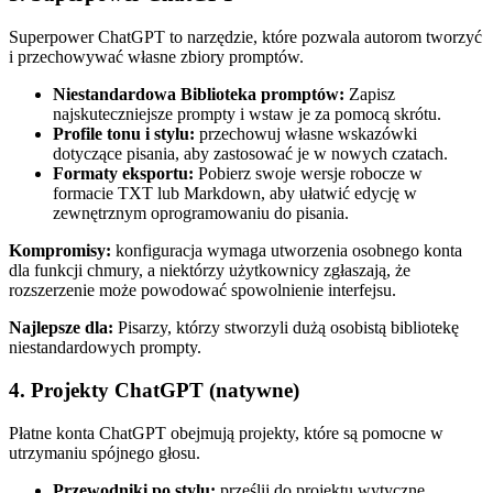
Superpower ChatGPT to narzędzie, które pozwala autorom tworzyć
i przechowywać własne zbiory promptów.
Niestandardowa Biblioteka promptów:
Zapisz
najskuteczniejsze prompty i wstaw je za pomocą skrótu.
Profile tonu i stylu:
przechowuj własne wskazówki
dotyczące pisania, aby zastosować je w nowych czatach.
Formaty eksportu:
Pobierz swoje wersje robocze w
formacie TXT lub Markdown, aby ułatwić edycję w
zewnętrznym oprogramowaniu do pisania.
Kompromisy:
konfiguracja wymaga utworzenia osobnego konta
dla funkcji chmury, a niektórzy użytkownicy zgłaszają, że
rozszerzenie może powodować spowolnienie interfejsu.
Najlepsze dla:
Pisarzy, którzy stworzyli dużą osobistą bibliotekę
niestandardowych prompty.
4. Projekty ChatGPT (natywne)
Płatne konta ChatGPT obejmują projekty, które są pomocne w
utrzymaniu spójnego głosu.
Przewodniki po stylu:
prześlij do projektu wytyczne