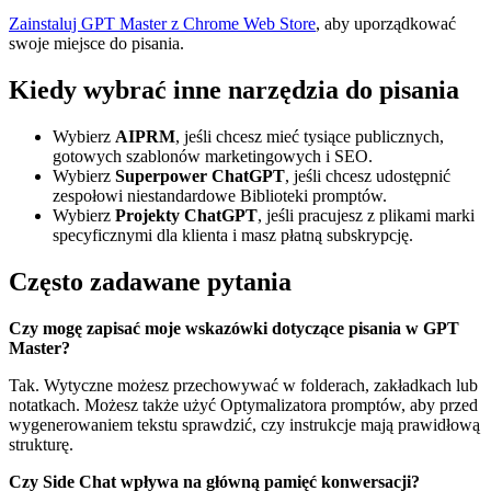
Zainstaluj GPT Master z Chrome Web Store
, aby uporządkować
swoje miejsce do pisania.
Kiedy wybrać inne narzędzia do pisania
Wybierz
AIPRM
, jeśli chcesz mieć tysiące publicznych,
gotowych szablonów marketingowych i SEO.
Wybierz
Superpower ChatGPT
, jeśli chcesz udostępnić
zespołowi niestandardowe Biblioteki promptów.
Wybierz
Projekty ChatGPT
, jeśli pracujesz z plikami marki
specyficznymi dla klienta i masz płatną subskrypcję.
Często zadawane pytania
Czy mogę zapisać moje wskazówki dotyczące pisania w GPT
Master?
Tak. Wytyczne możesz przechowywać w folderach, zakładkach lub
notatkach. Możesz także użyć Optymalizatora promptów, aby przed
wygenerowaniem tekstu sprawdzić, czy instrukcje mają prawidłową
strukturę.
Czy Side Chat wpływa na główną pamięć konwersacji?