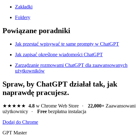
Zakładki
Foldery
Powiązane poradniki
Jak przestać wpisywać te same prompty w ChatGPT
Jak zapisać określone wiadomości ChatGPT
Zarządzanie rozmowami ChatGPT dla zaawansowanych
użytkowników
Spraw, by ChatGPT działał tak, jak
naprawdę pracujesz.
★★★★★
4.8
w Chrome Web Store
·
22,000+
Zaawansowani
użytkownicy
·
Free
bezpłatna instalacja
Dodaj do Chrome
GPT Master