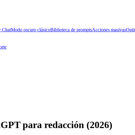
e Chat
Modo oscuro clásico
Biblioteca de prompts
Acciones masivas
Opti
orte
tGPT para redacción (2026)