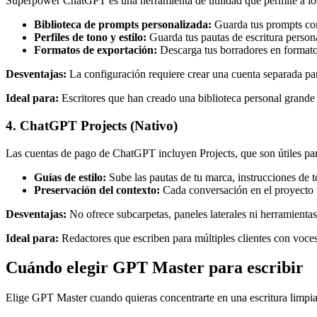
Superpower ChatGPT es una herramienta de utilidad que permite a los 
Biblioteca de prompts personalizada:
Guarda tus prompts con 
Perfiles de tono y estilo:
Guarda tus pautas de escritura persona
Formatos de exportación:
Descarga tus borradores en formato
Desventajas:
La configuración requiere crear una cuenta separada para
Ideal para:
Escritores que han creado una biblioteca personal grande
4. ChatGPT Projects (Nativo)
Las cuentas de pago de ChatGPT incluyen Projects, que son útiles pa
Guías de estilo:
Sube las pautas de tu marca, instrucciones de to
Preservación del contexto:
Cada conversación en el proyecto ut
Desventajas:
No ofrece subcarpetas, paneles laterales ni herramienta
Ideal para:
Redactores que escriben para múltiples clientes con voces
Cuándo elegir GPT Master para escribir
Elige GPT Master cuando quieras concentrarte en una escritura limpia 