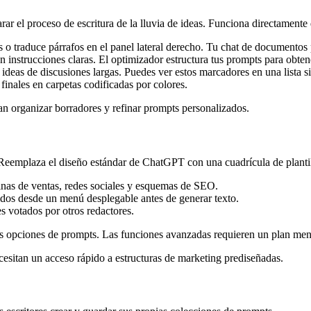
rar el proceso de escritura de la lluvia de ideas. Funciona directament
 o traduce párrafos en el panel lateral derecho. Tu chat de documentos p
 instrucciones claras. El optimizador estructura tus prompts para obtene
deas de discusiones largas. Puedes ver estos marcadores en una lista sin
inales en carpetas codificadas por colores.
an organizar borradores y refinar prompts personalizados.
Reemplaza el diseño estándar de ChatGPT con una cuadrícula de planti
inas de ventas, redes sociales y esquemas de SEO.
idos desde un menú desplegable antes de generar texto.
 votados por otros redactores.
 las opciones de prompts. Las funciones avanzadas requieren un plan men
esitan un acceso rápido a estructuras de marketing prediseñadas.