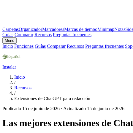
Carpetas
Organizador
Marcadores
Marcas de tiempo
Minimap
Notas
Sid
Guías
Comparar
Recursos
Preguntas frecuentes
Menú
Inicio
Funciones
Guías
Comparar
Recursos
Preguntas frecuentes
Sop
Español
Instalar
Inicio
/
Recursos
/
Extensiones de ChatGPT para redacción
Publicado 15 de junio de 2026
·
Actualizado 15 de junio de 2026
Las mejores extensiones de Cha