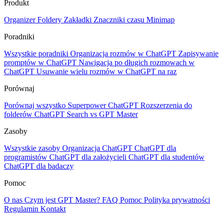
Produkt
Organizer
Foldery
Zakładki
Znaczniki czasu
Minimap
Poradniki
Wszystkie poradniki
Organizacja rozmów w ChatGPT
Zapisywanie
promptów w ChatGPT
Nawigacja po długich rozmowach w
ChatGPT
Usuwanie wielu rozmów w ChatGPT na raz
Porównaj
Porównaj wszystko
Superpower ChatGPT
Rozszerzenia do
folderów
ChatGPT Search vs GPT Master
Zasoby
Wszystkie zasoby
Organizacja ChatGPT
ChatGPT dla
programistów
ChatGPT dla założycieli
ChatGPT dla studentów
ChatGPT dla badaczy
Pomoc
O nas
Czym jest GPT Master?
FAQ
Pomoc
Polityka prywatności
Regulamin
Kontakt