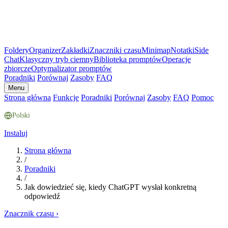
Foldery
Organizer
Zakładki
Znaczniki czasu
Minimap
Notatki
Side
Chat
Klasyczny tryb ciemny
Biblioteka promptów
Operacje
zbiorcze
Optymalizator promptów
Poradniki
Porównaj
Zasoby
FAQ
Menu
Strona główna
Funkcje
Poradniki
Porównaj
Zasoby
FAQ
Pomoc
Polski
Instaluj
Strona główna
/
Poradniki
/
Jak dowiedzieć się, kiedy ChatGPT wysłał konkretną
odpowiedź
Znacznik czasu
›