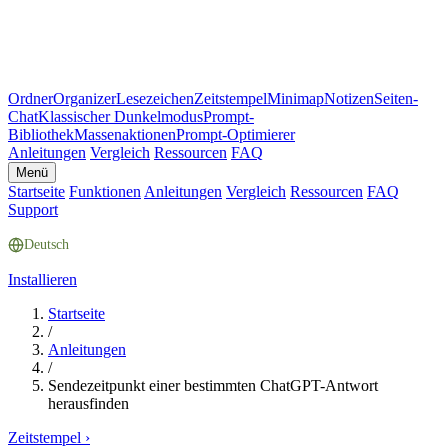
Ordner
Organizer
Lesezeichen
Zeitstempel
Minimap
Notizen
Seiten-
Chat
Klassischer Dunkelmodus
Prompt-
Bibliothek
Massenaktionen
Prompt-Optimierer
Anleitungen
Vergleich
Ressourcen
FAQ
Menü
Startseite
Funktionen
Anleitungen
Vergleich
Ressourcen
FAQ
Support
Deutsch
Installieren
Startseite
/
Anleitungen
/
Sendezeitpunkt einer bestimmten ChatGPT-Antwort
herausfinden
Zeitstempel
›