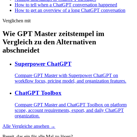
How to tell when a ChatGPT conversation happened
How to get an overview of a long ChatGPT conversation
Verglichen mit
Wie GPT Master zeitstempel im
Vergleich zu den Alternativen
abschneidet
Superpower ChatGPT
Compare GPT Master with Superpower ChatGPT on
workflow focus, pricing model, and organization features.
ChatGPT Toolbox
Compare GPT Master and ChatGPT Toolbox on platform
scope, account requirements, export, and daily ChatGPT
organization.
Alle Vergleiche ansehen →
Bereit, das ein für alle Mal zu lösen?