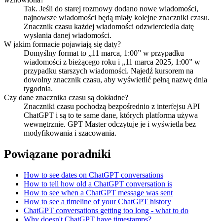
Tak. Jeśli do starej rozmowy dodano nowe wiadomości,
najnowsze wiadomości będą miały kolejne znaczniki czasu.
Znacznik czasu każdej wiadomości odzwierciedla datę
wysłania danej wiadomości.
W jakim formacie pojawiają się daty?
Domyślny format to „11 marca, 1:00” w przypadku
wiadomości z bieżącego roku i „11 marca 2025, 1:00” w
przypadku starszych wiadomości. Najedź kursorem na
dowolny znacznik czasu, aby wyświetlić pełną nazwę dnia
tygodnia.
Czy dane znacznika czasu są dokładne?
Znaczniki czasu pochodzą bezpośrednio z interfejsu API
ChatGPT i są to te same dane, których platforma używa
wewnętrznie. GPT Master odczytuje je i wyświetla bez
modyfikowania i szacowania.
Powiązane poradniki
How to see dates on ChatGPT conversations
How to tell how old a ChatGPT conversation is
How to see when a ChatGPT message was sent
How to see a timeline of your ChatGPT history
ChatGPT conversations getting too long - what to do
Why doesn't ChatGPT have timestamps?