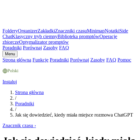
Foldery
Organizer
Zakładki
Znaczniki czasu
Minimap
Notatki
Side
Chat
Klasyczny tryb ciemny
Biblioteka promptów
Operacje
zbiorcze
Optymalizator promptów
Poradniki
Porównaj
Zasoby
FAQ
Menu
Strona główna
Funkcje
Poradniki
Porównaj
Zasoby
FAQ
Pomoc
Polski
Instaluj
Strona główna
/
Poradniki
/
Jak się dowiedzieć, kiedy miała miejsce rozmowa ChatGPT
Znacznik czasu
›