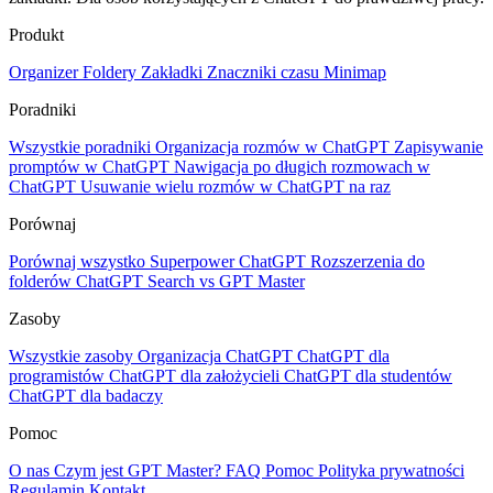
Produkt
Organizer
Foldery
Zakładki
Znaczniki czasu
Minimap
Poradniki
Wszystkie poradniki
Organizacja rozmów w ChatGPT
Zapisywanie
promptów w ChatGPT
Nawigacja po długich rozmowach w
ChatGPT
Usuwanie wielu rozmów w ChatGPT na raz
Porównaj
Porównaj wszystko
Superpower ChatGPT
Rozszerzenia do
folderów
ChatGPT Search vs GPT Master
Zasoby
Wszystkie zasoby
Organizacja ChatGPT
ChatGPT dla
programistów
ChatGPT dla założycieli
ChatGPT dla studentów
ChatGPT dla badaczy
Pomoc
O nas
Czym jest GPT Master?
FAQ
Pomoc
Polityka prywatności
Regulamin
Kontakt