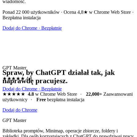
wiadomość.
Ponad 22 000 użytkowników · Ocena 4,8★ w Chrome Web Store ·
Bezpłatna instalacja
Dodaj do Chrome · Bezpłatnie
GPT Master
Spraw, by ChatGPT działał tak, jak
★★★★★
4.8
naprawdę pracujesz.
Dodaj do Chrome · Bezpłatnie
★★★★★
4.8
w Chrome Web Store
·
22,000+
Zaawansowani
użytkownicy
·
Free
bezpłatna instalacja
Dodaj do Chrome
GPT Master
Biblioteka promptów, Minimap, operacje zbiorcze, foldery i
zakładki. Dla osób korzystających z ChatGPT do prawdziwej pracy.