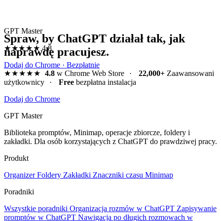
GPT Master
Spraw, by ChatGPT działał tak, jak
★★★★★
4.8
naprawdę pracujesz.
Dodaj do Chrome · Bezpłatnie
★★★★★
4.8
w Chrome Web Store
·
22,000+
Zaawansowani
użytkownicy
·
Free
bezpłatna instalacja
Dodaj do Chrome
GPT Master
Biblioteka promptów, Minimap, operacje zbiorcze, foldery i
zakładki. Dla osób korzystających z ChatGPT do prawdziwej pracy.
Produkt
Organizer
Foldery
Zakładki
Znaczniki czasu
Minimap
Poradniki
Wszystkie poradniki
Organizacja rozmów w ChatGPT
Zapisywanie
promptów w ChatGPT
Nawigacja po długich rozmowach w