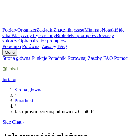
Foldery
Organizer
Zakładki
Znaczniki czasu
Minimap
Notatki
Side
Chat
Klasyczny tryb ciemny
Biblioteka promptów
Operacje
zbiorcze
Optymalizator promptów
Poradniki
Porównaj
Zasoby
FAQ
Menu
Strona główna
Funkcje
Poradniki
Porównaj
Zasoby
FAQ
Pomoc
Polski
Instaluj
Strona główna
/
Poradniki
/
Jak uprościć złożoną odpowiedź ChatGPT
Side Chat
›