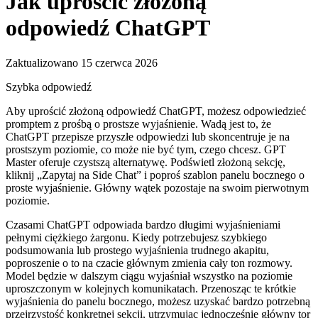
Jak uprościć złożoną
odpowiedź ChatGPT
Zaktualizowano 15 czerwca 2026
Szybka odpowiedź
Aby uprościć złożoną odpowiedź ChatGPT, możesz odpowiedzieć
promptem z prośbą o prostsze wyjaśnienie. Wadą jest to, że
ChatGPT przepisze przyszłe odpowiedzi lub skoncentruje je na
prostszym poziomie, co może nie być tym, czego chcesz. GPT
Master oferuje czystszą alternatywę. Podświetl złożoną sekcję,
kliknij „Zapytaj na Side Chat” i poproś szablon panelu bocznego o
proste wyjaśnienie. Główny wątek pozostaje na swoim pierwotnym
poziomie.
Czasami ChatGPT odpowiada bardzo długimi wyjaśnieniami
pełnymi ciężkiego żargonu. Kiedy potrzebujesz szybkiego
podsumowania lub prostego wyjaśnienia trudnego akapitu,
poproszenie o to na czacie głównym zmienia cały ton rozmowy.
Model będzie w dalszym ciągu wyjaśniał wszystko na poziomie
uproszczonym w kolejnych komunikatach. Przenosząc te krótkie
wyjaśnienia do panelu bocznego, możesz uzyskać bardzo potrzebną
przejrzystość konkretnej sekcji, utrzymując jednocześnie główny tor