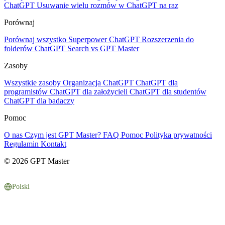
ChatGPT
Usuwanie wielu rozmów w ChatGPT na raz
Porównaj
Porównaj wszystko
Superpower ChatGPT
Rozszerzenia do
folderów
ChatGPT Search vs GPT Master
Zasoby
Wszystkie zasoby
Organizacja ChatGPT
ChatGPT dla
programistów
ChatGPT dla założycieli
ChatGPT dla studentów
ChatGPT dla badaczy
Pomoc
O nas
Czym jest GPT Master?
FAQ
Pomoc
Polityka prywatności
Regulamin
Kontakt
© 2026 GPT Master
Polski