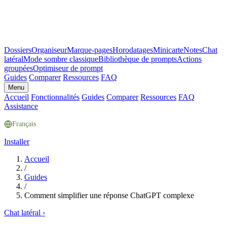
Dossiers
Organiseur
Marque-pages
Horodatages
Minicarte
Notes
Chat
latéral
Mode sombre classique
Bibliothèque de prompts
Actions
groupées
Optimiseur de prompt
Guides
Comparer
Ressources
FAQ
Menu
Accueil
Fonctionnalités
Guides
Comparer
Ressources
FAQ
Assistance
Français
Installer
Accueil
/
Guides
/
Comment simplifier une réponse ChatGPT complexe
Chat latéral
›