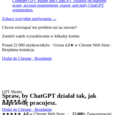
Compare GPT Master and ChatGPT Toolbox on platform
scope, account requirements, export, and daily ChatGPT
organization.
Zobacz wszystkie porównania →
Chcesz rozwiązać ten problem raz na zawsze?
Zamień wątek wyszukiwania w klikalny kontur.
Ponad 22 000 użytkowników · Ocena 4,8★ w Chrome Web Store ·
Bezpłatna instalacja
Dodaj do Chrome · Bezpłatnie
GPT Master
Spraw, by ChatGPT działał tak, jak
★★★★★
4.8
naprawdę pracujesz.
Dodaj do Chrome · Bezpłatnie
★★★★★
4.8
w Chrome Web Store
·
22,000+
Zaawansowani