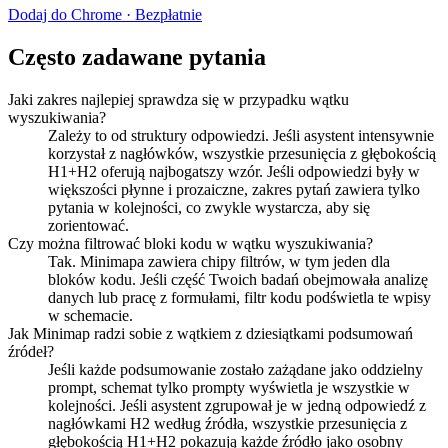
Dodaj do Chrome · Bezpłatnie
Często zadawane pytania
Jaki zakres najlepiej sprawdza się w przypadku wątku
wyszukiwania?
Zależy to od struktury odpowiedzi. Jeśli asystent intensywnie
korzystał z nagłówków, wszystkie przesunięcia z głębokością
H1+H2 oferują najbogatszy wzór. Jeśli odpowiedzi były w
większości płynne i prozaiczne, zakres pytań zawiera tylko
pytania w kolejności, co zwykle wystarcza, aby się
zorientować.
Czy można filtrować bloki kodu w wątku wyszukiwania?
Tak. Minimapa zawiera chipy filtrów, w tym jeden dla
bloków kodu. Jeśli część Twoich badań obejmowała analizę
danych lub pracę z formułami, filtr kodu podświetla te wpisy
w schemacie.
Jak Minimap radzi sobie z wątkiem z dziesiątkami podsumowań
źródeł?
Jeśli każde podsumowanie zostało zażądane jako oddzielny
prompt, schemat tylko prompty wyświetla je wszystkie w
kolejności. Jeśli asystent zgrupował je w jedną odpowiedź z
nagłówkami H2 według źródła, wszystkie przesunięcia z
głębokością H1+H2 pokazują każde źródło jako osobny