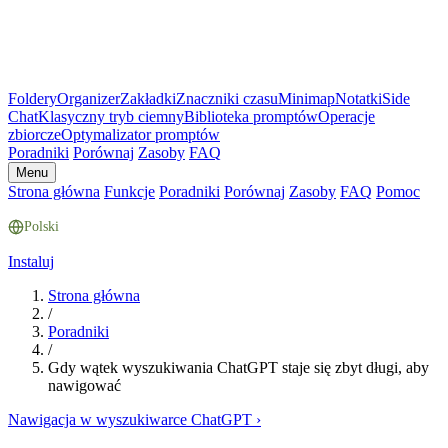
Foldery
Organizer
Zakładki
Znaczniki czasu
Minimap
Notatki
Side
Chat
Klasyczny tryb ciemny
Biblioteka promptów
Operacje
zbiorcze
Optymalizator promptów
Poradniki
Porównaj
Zasoby
FAQ
Menu
Strona główna
Funkcje
Poradniki
Porównaj
Zasoby
FAQ
Pomoc
Polski
Instaluj
Strona główna
/
Poradniki
/
Gdy wątek wyszukiwania ChatGPT staje się zbyt długi, aby
nawigować
Nawigacja w wyszukiwarce ChatGPT
›