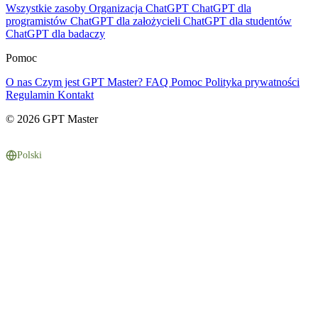
Wszystkie zasoby
Organizacja ChatGPT
ChatGPT dla
programistów
ChatGPT dla założycieli
ChatGPT dla studentów
ChatGPT dla badaczy
Pomoc
O nas
Czym jest GPT Master?
FAQ
Pomoc
Polityka prywatności
Regulamin
Kontakt
© 2026 GPT Master
Polski