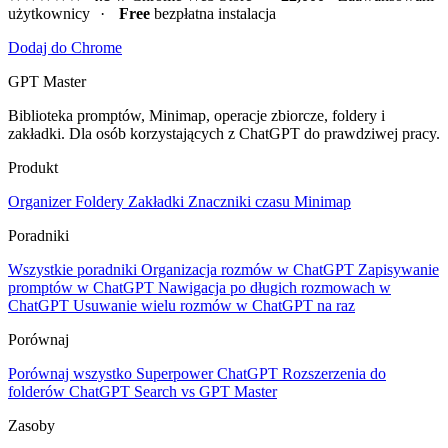
użytkownicy
·
Free
bezpłatna instalacja
Dodaj do Chrome
GPT Master
Biblioteka promptów, Minimap, operacje zbiorcze, foldery i
zakładki. Dla osób korzystających z ChatGPT do prawdziwej pracy.
Produkt
Organizer
Foldery
Zakładki
Znaczniki czasu
Minimap
Poradniki
Wszystkie poradniki
Organizacja rozmów w ChatGPT
Zapisywanie
promptów w ChatGPT
Nawigacja po długich rozmowach w
ChatGPT
Usuwanie wielu rozmów w ChatGPT na raz
Porównaj
Porównaj wszystko
Superpower ChatGPT
Rozszerzenia do
folderów
ChatGPT Search vs GPT Master
Zasoby