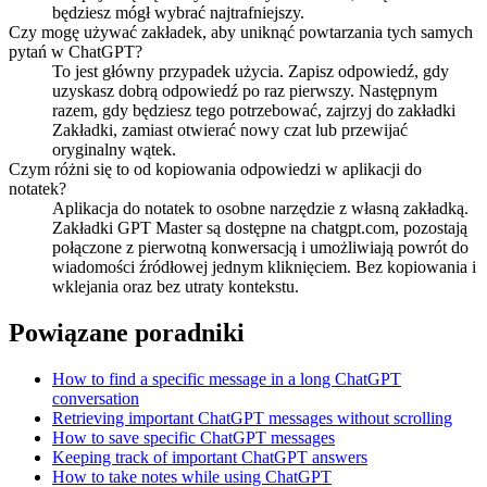
będziesz mógł wybrać najtrafniejszy.
Czy mogę używać zakładek, aby uniknąć powtarzania tych samych
pytań w ChatGPT?
To jest główny przypadek użycia. Zapisz odpowiedź, gdy
uzyskasz dobrą odpowiedź po raz pierwszy. Następnym
razem, gdy będziesz tego potrzebować, zajrzyj do zakładki
Zakładki, zamiast otwierać nowy czat lub przewijać
oryginalny wątek.
Czym różni się to od kopiowania odpowiedzi w aplikacji do
notatek?
Aplikacja do notatek to osobne narzędzie z własną zakładką.
Zakładki GPT Master są dostępne na chatgpt.com, pozostają
połączone z pierwotną konwersacją i umożliwiają powrót do
wiadomości źródłowej jednym kliknięciem. Bez kopiowania i
wklejania oraz bez utraty kontekstu.
Powiązane poradniki
How to find a specific message in a long ChatGPT
conversation
Retrieving important ChatGPT messages without scrolling
How to save specific ChatGPT messages
Keeping track of important ChatGPT answers
How to take notes while using ChatGPT