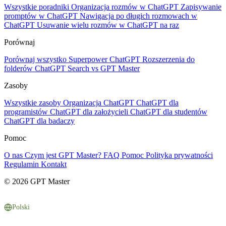
Wszystkie poradniki
Organizacja rozmów w ChatGPT
Zapisywanie
promptów w ChatGPT
Nawigacja po długich rozmowach w
ChatGPT
Usuwanie wielu rozmów w ChatGPT na raz
Porównaj
Porównaj wszystko
Superpower ChatGPT
Rozszerzenia do
folderów
ChatGPT Search vs GPT Master
Zasoby
Wszystkie zasoby
Organizacja ChatGPT
ChatGPT dla
programistów
ChatGPT dla założycieli
ChatGPT dla studentów
ChatGPT dla badaczy
Pomoc
O nas
Czym jest GPT Master?
FAQ
Pomoc
Polityka prywatności
Regulamin
Kontakt
© 2026 GPT Master
Polski