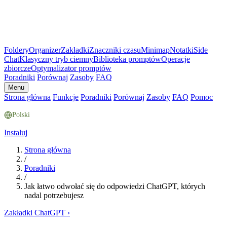
Foldery
Organizer
Zakładki
Znaczniki czasu
Minimap
Notatki
Side
Chat
Klasyczny tryb ciemny
Biblioteka promptów
Operacje
zbiorcze
Optymalizator promptów
Poradniki
Porównaj
Zasoby
FAQ
Menu
Strona główna
Funkcje
Poradniki
Porównaj
Zasoby
FAQ
Pomoc
Polski
Instaluj
Strona główna
/
Poradniki
/
Jak łatwo odwołać się do odpowiedzi ChatGPT, których
nadal potrzebujesz
Zakładki ChatGPT
›