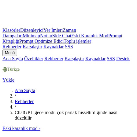
Klasörler
Düzenleyici
Yer İmleri
Zaman
Damgaları
Minimap
Notlar
Side Chat
Eski Karanlık Mod
Prompt
Kitaplığı
Prompt Optimize Edici
Toplu işlemler
Rehberler
Karşılaştır
Kaynaklar
SSS
Menü
Ana Sayfa
Özellikler
Rehberler
Karşılaştır
Kaynaklar
SSS
Destek
Türkçe
Yükle
Ana Sayfa
/
Rehberler
/
ChatGPT gece modu çok parlak hissettirdiğinde nasıl
düzeltilir
Eski karanlık mod
›