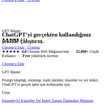
GPT Master
ChatGPT'yi gerçekten kullandığınız
★★★★★
4.8
şekilde çalıştırın.
Chrome'a Ekle · Ücretsiz
★★★★★
4.8
Chrome Web Mağazası'nda
·
22,000+
Güçlü
Kullanıcı
·
Free
yüklemek ücretsiz
Chrome'a Ekle
GPT Master
Prompt kitaplığı, minimap, toplu işlemler, klasörler ve yer imleri.
ChatGPT'yi gerçek işleri için kullananlar için.
Ürün
Düzenleyici
Klasörler
Yer İmleri
Zaman Damgaları
Minimap