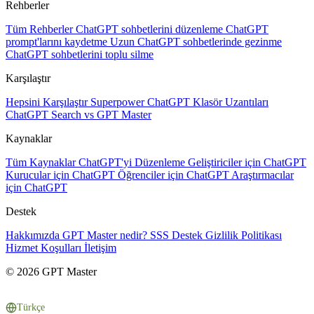
Rehberler
Tüm Rehberler
ChatGPT sohbetlerini düzenleme
ChatGPT
prompt'larını kaydetme
Uzun ChatGPT sohbetlerinde gezinme
ChatGPT sohbetlerini toplu silme
Karşılaştır
Hepsini Karşılaştır
Superpower ChatGPT
Klasör Uzantıları
ChatGPT Search vs GPT Master
Kaynaklar
Tüm Kaynaklar
ChatGPT'yi Düzenleme
Geliştiriciler için ChatGPT
Kurucular için ChatGPT
Öğrenciler için ChatGPT
Araştırmacılar
için ChatGPT
Destek
Hakkımızda
GPT Master nedir?
SSS
Destek
Gizlilik Politikası
Hizmet Koşulları
İletişim
© 2026 GPT Master
Türkçe