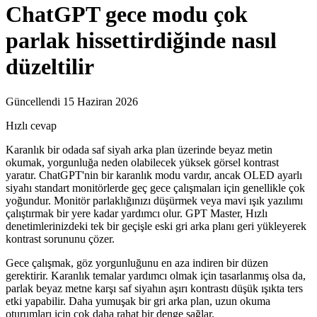
ChatGPT gece modu çok
parlak hissettirdiğinde nasıl
düzeltilir
Güncellendi 15 Haziran 2026
Hızlı cevap
Karanlık bir odada saf siyah arka plan üzerinde beyaz metin
okumak, yorgunluğa neden olabilecek yüksek görsel kontrast
yaratır. ChatGPT'nin bir karanlık modu vardır, ancak OLED ayarlı
siyahı standart monitörlerde geç gece çalışmaları için genellikle çok
yoğundur. Monitör parlaklığınızı düşürmek veya mavi ışık yazılımı
çalıştırmak bir yere kadar yardımcı olur. GPT Master, Hızlı
denetimlerinizdeki tek bir geçişle eski gri arka planı geri yükleyerek
kontrast sorununu çözer.
Gece çalışmak, göz yorgunluğunu en aza indiren bir düzen
gerektirir. Karanlık temalar yardımcı olmak için tasarlanmış olsa da,
parlak beyaz metne karşı saf siyahın aşırı kontrastı düşük ışıkta ters
etki yapabilir. Daha yumuşak bir gri arka plan, uzun okuma
oturumları için çok daha rahat bir denge sağlar.