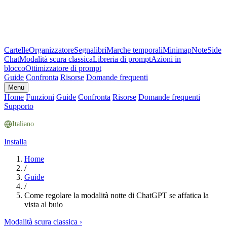
Cartelle
Organizzatore
Segnalibri
Marche temporali
Minimap
Note
Side
Chat
Modalità scura classica
Libreria di prompt
Azioni in
blocco
Ottimizzatore di prompt
Guide
Confronta
Risorse
Domande frequenti
Menu
Home
Funzioni
Guide
Confronta
Risorse
Domande frequenti
Supporto
Italiano
Installa
Home
/
Guide
/
Come regolare la modalità notte di ChatGPT se affatica la
vista al buio
Modalità scura classica
›