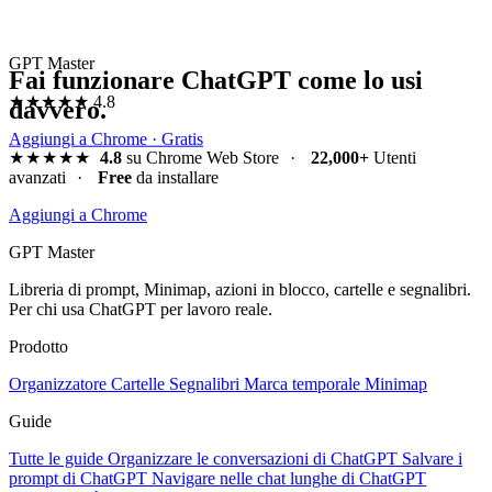
GPT Master
Fai funzionare ChatGPT come lo usi
★★★★★
4.8
davvero.
Aggiungi a Chrome · Gratis
★★★★★
4.8
su Chrome Web Store
·
22,000+
Utenti
avanzati
·
Free
da installare
Aggiungi a Chrome
GPT Master
Libreria di prompt, Minimap, azioni in blocco, cartelle e segnalibri.
Per chi usa ChatGPT per lavoro reale.
Prodotto
Organizzatore
Cartelle
Segnalibri
Marca temporale
Minimap
Guide
Tutte le guide
Organizzare le conversazioni di ChatGPT
Salvare i
prompt di ChatGPT
Navigare nelle chat lunghe di ChatGPT