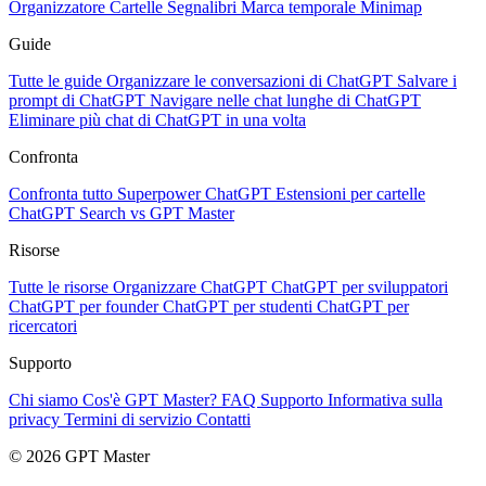
Organizzatore
Cartelle
Segnalibri
Marca temporale
Minimap
Guide
Tutte le guide
Organizzare le conversazioni di ChatGPT
Salvare i
prompt di ChatGPT
Navigare nelle chat lunghe di ChatGPT
Eliminare più chat di ChatGPT in una volta
Confronta
Confronta tutto
Superpower ChatGPT
Estensioni per cartelle
ChatGPT Search vs GPT Master
Risorse
Tutte le risorse
Organizzare ChatGPT
ChatGPT per sviluppatori
ChatGPT per founder
ChatGPT per studenti
ChatGPT per
ricercatori
Supporto
Chi siamo
Cos'è GPT Master?
FAQ
Supporto
Informativa sulla
privacy
Termini di servizio
Contatti
© 2026 GPT Master