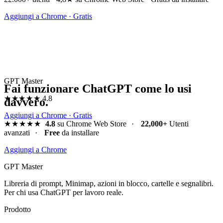
Aggiungi a Chrome · Gratis
GPT Master
Fai funzionare ChatGPT come lo usi
★★★★★
4.8
davvero.
Aggiungi a Chrome · Gratis
★★★★★
4.8
su Chrome Web Store
·
22,000+
Utenti
avanzati
·
Free
da installare
Aggiungi a Chrome
GPT Master
Libreria di prompt, Minimap, azioni in blocco, cartelle e segnalibri.
Per chi usa ChatGPT per lavoro reale.
Prodotto